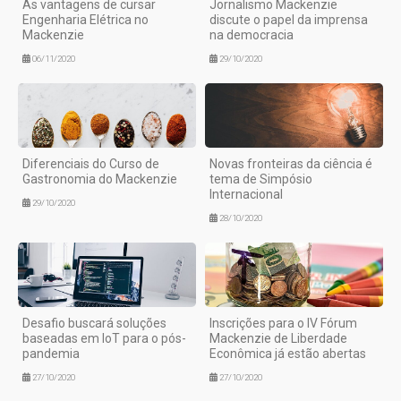
As vantagens de cursar
Jornalismo Mackenzie
Engenharia Elétrica no
discute o papel da imprensa
Mackenzie
na democracia
06/11/2020
29/10/2020
Diferenciais do Curso de
Novas fronteiras da ciência é
Gastronomia do Mackenzie
tema de Simpósio
Internacional
29/10/2020
28/10/2020
Desafio buscará soluções
Inscrições para o IV Fórum
baseadas em IoT para o pós-
Mackenzie de Liberdade
pandemia
Econômica já estão abertas
27/10/2020
27/10/2020