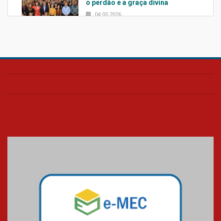
o perdão e a graça divina
04.05.2026
Confira como foi o culto mensal
de março
26.03.2026
Cerimônia do Jaleco marca
entrada de novos alunos de
Medicina em Alphaville
09.03.2026
Mackenzie mobiliza campanha
solidária para apoiar famílias em
Minas Gerais
05.03.2026