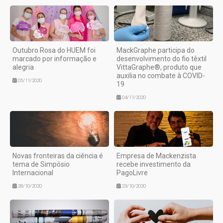
Outubro Rosa do HUEM foi
MackGraphe participa do
marcado por informação e
desenvolvimento do fio têxtil
alegria
VittaGraphe®, produto que
auxilia no combate à COVID-
05/11/2020
19
04/11/2020
Novas fronteiras da ciência é
Empresa de Mackenzista
tema de Simpósio
recebe investimento da
Internacional
PagoLivre
28/10/2020
23/10/2020