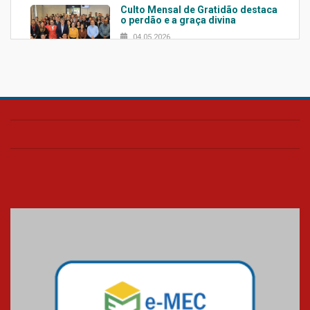
Culto Mensal de Gratidão destaca
o perdão e a graça divina
04.05.2026
Confira como foi o culto mensal
de março
26.03.2026
Cerimônia do Jaleco marca
entrada de novos alunos de
Medicina em Alphaville
09.03.2026
Mackenzie mobiliza campanha
solidária para apoiar famílias em
Minas Gerais