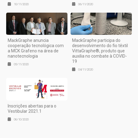
10/11/2020
06/11/2020
MackGraphe anuncia
MackGraphe participa do
cooperação tecnológica com
desenvolvimento do fio têxtil
a MCK Grafeno na área de
VittaGraphe®, produto que
nanotecnologia
auxilia no combate à COVID-
19
05/11/2020
04/11/2020
Inscrições abertas para o
Vestibular 2021.1
06/10/2020