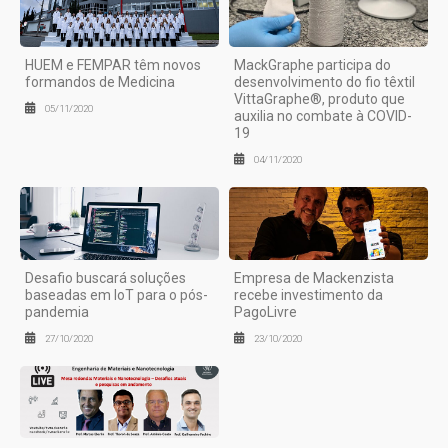
HUEM e FEMPAR têm novos
MackGraphe participa do
formandos de Medicina
desenvolvimento do fio têxtil
VittaGraphe®, produto que
05/11/2020
auxilia no combate à COVID-
19
04/11/2020
Desafio buscará soluções
Empresa de Mackenzista
baseadas em IoT para o pós-
recebe investimento da
pandemia
PagoLivre
27/10/2020
23/10/2020