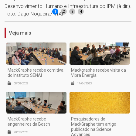
Desenvolvimento Humano e Infraestrutura do IPM (à dir.).
1
2
3
4
Foto: Dago Nogueira/NTAI
Veja mais
MackGraphe recebe comitiva
Mackgraphe recebe visita da
do Instituto SENAI
Vibra Energia
08/08/2023
17/04/2023
MackGraphe recebe
Pesquisadores do
engenheiros da Bosch
MackGraphe têm artigo
publicado na Science
28/03/2023
Advances