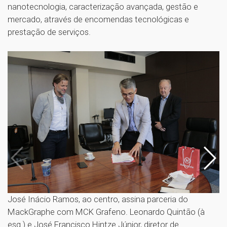
nanotecnologia, caracterização avançada, gestão e
mercado, através de encomendas tecnológicas e
prestação de serviços.
José Inácio Ramos, ao centro, assina parceria do
Jo
MackGraphe com MCK Grafeno. Leonardo Quintão (à
M
esq.) e José Francisco Hintze Júnior, diretor de
d