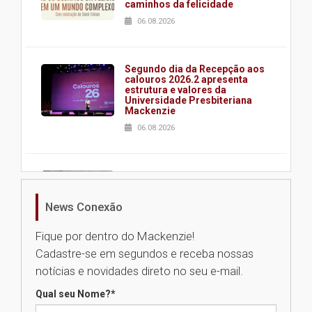
caminhos da felicidade
06.08.2026
Segundo dia da Recepção aos
calouros 2026.2 apresenta
estrutura e valores da
Universidade Presbiteriana
Mackenzie
06.08.2026
Nova apresentação do Centro
de Música Brasileira
homenageia artista brasileira
News Conexão
05.08.2026
Fique por dentro do Mackenzie!
Cadastre-se em segundos e receba nossas
Universidade Mackenzie
notícias e novidades direto no seu e-mail.
realizará nova edição da Feira
EducationUSA
Qual seu Nome?
*
05.08.2026