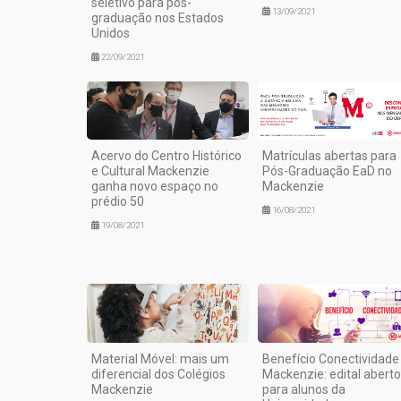
seletivo para pós-
13/09/2021
graduação nos Estados
Unidos
22/09/2021
Acervo do Centro Histórico
Matrículas abertas para
e Cultural Mackenzie
Pós-Graduação EaD no
ganha novo espaço no
Mackenzie
prédio 50
16/08/2021
19/08/2021
Material Móvel: mais um
Benefício Conectividade
diferencial dos Colégios
Mackenzie: edital aberto
Mackenzie
para alunos da