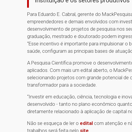
Instituição e os setores produtivos”,
Para Eduardo E. Cabral, gerente do MackPesquisa
empreendedores e demais envolvidos com invest
desenvolvimento de projetos de pesquisa nos se
graduação, mestrado e doutorado podem ingressa
“Esse incentivo é importante para impulsionar o 
saúde, configuram as principais bases de atuação
A Pesquisa Científica promove o desenvolvimen
aplicados. Com mais um edital aberto, o MackPe
selecionando projetos com grande potencial de cr
transformador para a sociedade.
“Investir em educação, ciência, tecnologia e ino
desenvolvido - tanto no plano econômico quanto 
diretamente relacionado à aplicação de capital no 
Não se esqueça de ler o
edital
com atenção e nã
trabalhos será feita pelo
site
.