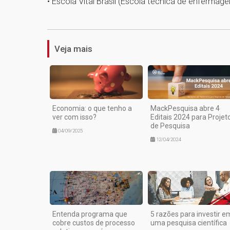
• Escola Vital Brasil (Escola técnica de enfermag
Veja mais
Economia: o que tenho a
MackPesquisa abre 4
ver com isso?
Editais 2024 para Projet
de Pesquisa
04/09/2025
12/04/2024
Entenda programa que
5 razões para investir e
cobre custos de processo
uma pesquisa científica