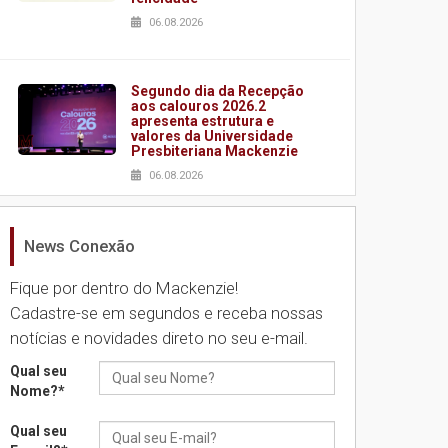
06.08.2026
Segundo dia da Recepção
aos calouros 2026.2
apresenta estrutura e
valores da Universidade
Presbiteriana Mackenzie
06.08.2026
News Conexão
Nova apresentação do
Centro de Música Brasileira
homenageia artista
Fique por dentro do Mackenzie!
brasileira
Cadastre-se em segundos e receba nossas
05.08.2026
notícias e novidades direto no seu e-mail.
Qual seu
Universidade Mackenzie
Nome?
*
realizará nova edição da
Feira EducationUSA
Qual seu
05.08.2026