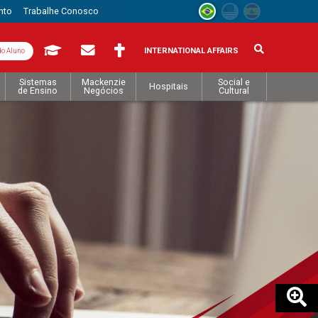
nto
Trabalhe Conosco
INTERNATIONAL AFFAIRS
do Aluno
Sistemas
Mackenzie
Social e
Hospitais
de Ensino
Negócios
Cultural