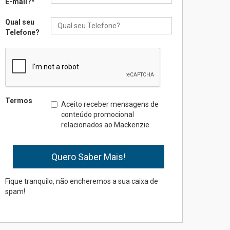
E-mail?
*
Qual seu
Seminário discute desafios
Telefone?
das novas tecnologias em
sistemas solares
residenciais
04.08.2026
Mackenzie recepciona os
Termos
Aceito receber mensagens de
calouros do segundo
conteúdo promocional
semestre de 2026
relacionados ao Mackenzie
04.08.2026
Como o Colégio Mackenzie
Brasília prepara seus
estudantes para o PAS antes
Fique tranquilo, não encheremos a sua caixa de
mesmo do Ensino Médio
spam!
04.08.2026