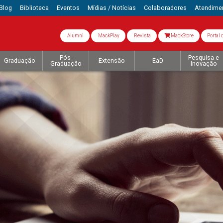
Blog
Biblioteca
Eventos
Mídias / Notícias
Colaboradores
Atendime
Alumni
MackPlay
Revista
MackStore
Portal 
Pós-
Pesquisa e
Graduação
Extensão
EaD
Graduação
Inovação