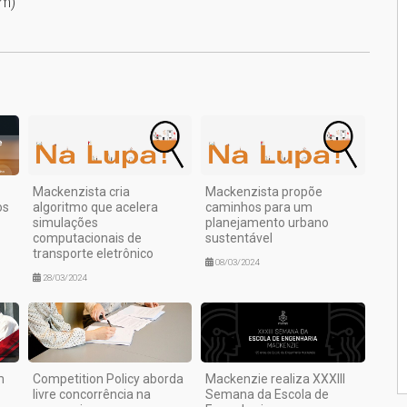
em)
1
Mackenzista cria
Mackenzista propõe
os
algoritmo que acelera
caminhos para um
simulações
planejamento urbano
computacionais de
sustentável
transporte eletrônico
08/03/2024
28/03/2024
m
Competition Policy aborda
Mackenzie realiza XXXIII
livre concorrência na
Semana da Escola de