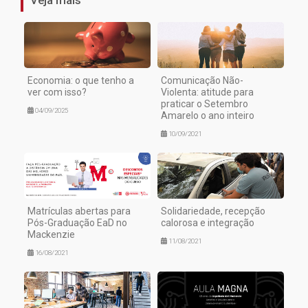
Veja mais
Economia: o que tenho a
Comunicação Não-
ver com isso?
Violenta: atitude para
praticar o Setembro
04/09/2025
Amarelo o ano inteiro
10/09/2021
Matrículas abertas para
Solidariedade, recepção
Pós-Graduação EaD no
calorosa e integração
Mackenzie
11/08/2021
16/08/2021