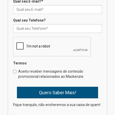
Qual seu E-mail?
*
Seminário discute desafios
das novas tecnologias em
sistemas solares residenciais
04.08.2026
Qual seu Telefone?
Mackenzie recepciona os
calouros do segundo semestre
de 2026
04.08.2026
Termos
Como o Colégio Mackenzie
Brasília prepara seus
Aceito receber mensagens de conteúdo
estudantes para o PAS antes
promocional relacionados ao Mackenzie
mesmo do Ensino Médio
04.08.2026
Como os pais podem investir
Fique tranquilo, não encheremos a sua caixa de spam!
na educação dos filhos além da
escola