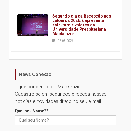
Segundo dia da Recepção aos
calouros 2026.2 apresenta
estrutura e valores da
Universidade Presbiteriana
Mackenzie
06.08.2026
Nova apresentação do Centro
de Música Brasileira
homenageia artista brasileira
News Conexão
05.08.2026
Fique por dentro do Mackenzie!
Cadastre-se em segundos e receba nossas
Universidade Mackenzie
notícias e novidades direto no seu e-mail.
realizará nova edição da Feira
EducationUSA
Qual seu Nome?
*
05.08.2026