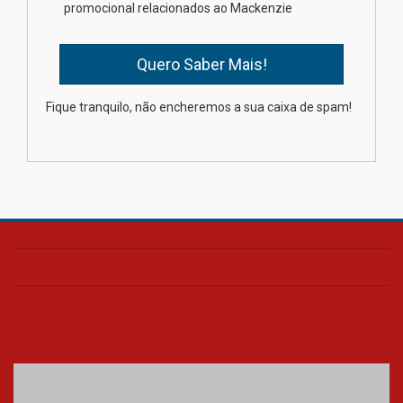
promocional relacionados ao Mackenzie
03.08.2026
Oncologista do HUEM ressalta
importância da prevenção e
diagnóstico precoce do câncer
Fique tranquilo, não encheremos a sua caixa de spam!
de pulmão
03.08.2026