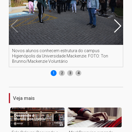
Novos alunos conhecem estrutura do campus
No
Higienópolis da Universidade Mackenzie. FOTO: Ton
Hi
Brunno/Mackenzie Voluntário
Br
1
2
3
4
Veja mais