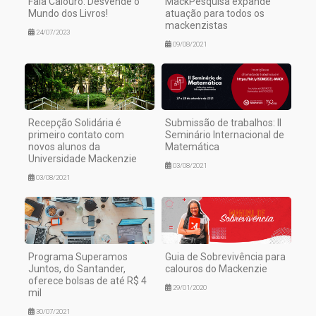
Fala Calouro: Desvende o
MackPesquisa expande
Mundo dos Livros!
atuação para todos os
mackenzistas
24/07/2023
09/08/2021
Recepção Solidária é
Submissão de trabalhos: II
primeiro contato com
Seminário Internacional de
novos alunos da
Matemática
Universidade Mackenzie
03/08/2021
03/08/2021
Programa Superamos
Guia de Sobrevivência para
Juntos, do Santander,
calouros do Mackenzie
oferece bolsas de até R$ 4
29/01/2020
mil
30/07/2021