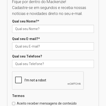
na educação dos filhos além da
Fique por dentro do Mackenzie!
escola
Cadastre-se em segundos e receba nossas
04.08.2026
notícias e novidades direto no seu e-mail.
Qual seu Nome?
*
XIII Fórum de Aprendizagem
Transformadora reúne
docentes para debater
inovação e desafios da
Qual seu E-mail?
*
educação superior
04.08.2026
Qual seu Telefone?
Professora do Mackenzie é
finalista do Prêmio Jabuti com
obra sobre ética e arquitetura
contemporânea
04.08.2026
Semana Internacional
Termos
Mackenzie promove parcerias
internacionais
Aceito receber mensagens de conteúdo