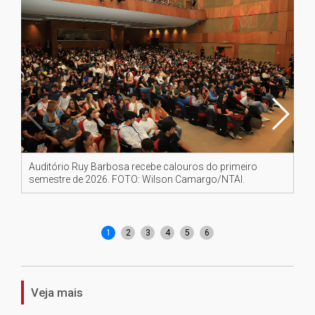
Auditório Ruy Barbosa recebe calouros do primeiro
O 
semestre de 2026. FOTO: Wilson Camargo/NTAI.
Va
1
2
3
4
5
6
Veja mais