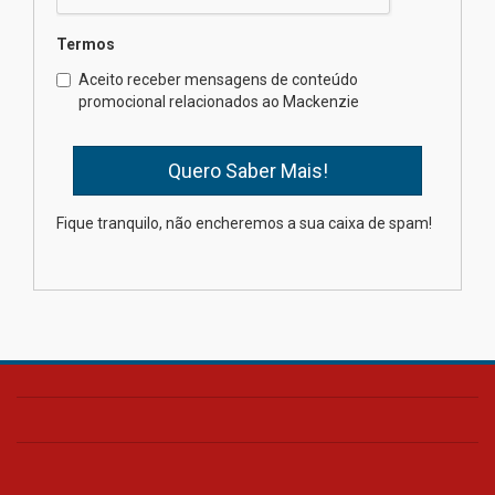
Semana Internacional
Termos
Mackenzie promove parcerias
internacionais
Aceito receber mensagens de conteúdo
promocional relacionados ao Mackenzie
03.08.2026
Oncologista do HUEM ressalta
importância da prevenção e
diagnóstico precoce do câncer
Fique tranquilo, não encheremos a sua caixa de spam!
de pulmão
03.08.2026