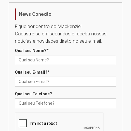
04.08.2026
News Conexão
Como os pais podem investir
na educação dos filhos além da
Fique por dentro do Mackenzie!
escola
Cadastre-se em segundos e receba nossas
04.08.2026
notícias e novidades direto no seu e-mail.
Qual seu Nome?
*
XIII Fórum de Aprendizagem
Transformadora reúne
docentes para debater
inovação e desafios da
Qual seu E-mail?
*
educação superior
04.08.2026
Qual seu Telefone?
Professora do Mackenzie é
finalista do Prêmio Jabuti com
obra sobre ética e arquitetura
contemporânea
04.08.2026