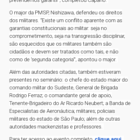
pretendemos garantir”, completou Capano.
O major da PMSP, Nishizawa, defendeu os direitos
dos militares. “Existe um conflito aparente com as
garantias constitucionais ao militar: seja no
comprometimento, seja na transgressão disciplinar,
são esquecidos que os militares também são
cidadãos e devem ser tratados como tais, e não
como de 'segunda categoria'", apontou o major.
Além das autoridades citadas, também estiveram
presentes no seminário: o chefe do estado maior do
comando militar do Sudeste, General de Brigada
Rodrigo Ferraz; o comandante geral de apoio,
Tenente-Brigadeiro do Ar Ricardo Neubert; a Banda de
Especialistas de Aeronáutica; militares; policiais
militares do estado de São Paulo; além de outras
autoridades mackenzistas e professores.
Para ter acesso ao evento completo,
clique aqui
.