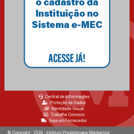
Central de Informações
Proteção de Dados
Identidade Visual
Trabalhe Conosco
Seja um Fornecedor
© Copyright - 2026 - Instituto Presbiteriano Mackenzie