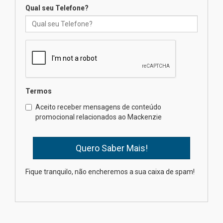
04.08.2026
Qual seu Telefone?
Mackenzie recepciona os
calouros do segundo semestre
de 2026
04.08.2026
Termos
Como o Colégio Mackenzie
Brasília prepara seus
Aceito receber mensagens de conteúdo
estudantes para o PAS antes
promocional relacionados ao Mackenzie
mesmo do Ensino Médio
04.08.2026
Como os pais podem investir
Fique tranquilo, não encheremos a sua caixa de spam!
na educação dos filhos além da
escola
04.08.2026