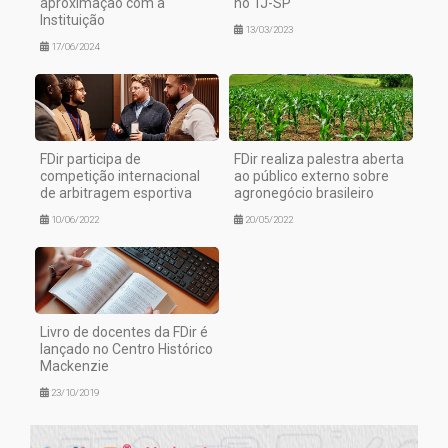
aproximação com a
no TJ-SP
Instituição
13/03/2023
17/06/2024
FDir participa de
FDir realiza palestra aberta
competição internacional
ao público externo sobre
de arbitragem esportiva
agronegócio brasileiro
10/06/2022
20/05/2022
Livro de docentes da FDir é
lançado no Centro Histórico
Mackenzie
23/10/2019