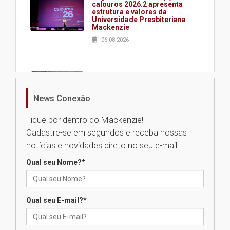
calouros 2026.2 apresenta
estrutura e valores da
Universidade Presbiteriana
Mackenzie
06.08.2026
Nova apresentação do Centro
de Música Brasileira
homenageia artista brasileira
News Conexão
05.08.2026
Fique por dentro do Mackenzie!
Cadastre-se em segundos e receba nossas
Universidade Mackenzie
notícias e novidades direto no seu e-mail.
realizará nova edição da Feira
EducationUSA
Qual seu Nome?
*
05.08.2026
Qual seu E-mail?
*
Seminário discute desafios
das novas tecnologias em
sistemas solares residenciais