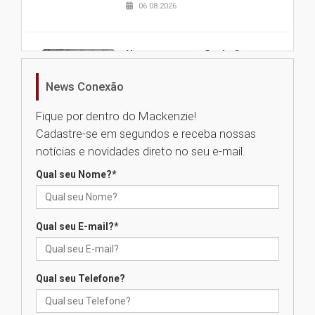
06.08.2026
Nova apresentação do Centro
de Música Brasileira
homenageia artista brasileira
News Conexão
05.08.2026
Fique por dentro do Mackenzie!
Cadastre-se em segundos e receba nossas
Universidade Mackenzie
notícias e novidades direto no seu e-mail.
realizará nova edição da Feira
EducationUSA
Qual seu Nome?
*
05.08.2026
Qual seu E-mail?
*
Seminário discute desafios
das novas tecnologias em
sistemas solares residenciais
04.08.2026
Qual seu Telefone?