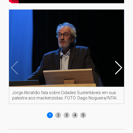
Jorge Abrahão fala sobre Cidades Sustentáveis em sua
Di
palestra aos mackenzistas. FOTO: Dago Nogueira/NTAI.
de
1
2
3
4
5