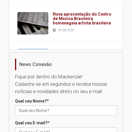
Nova apresentação do Centro
de Música Brasileira
homenageia artista brasileira
05.08.2026
Universidade Mackenzie
realizará nova edição da Feira
EducationUSA
News Conexão
05.08.2026
Fique por dentro do Mackenzie!
Cadastre-se em segundos e receba nossas
Seminário discute desafios
notícias e novidades direto no seu e-mail.
das novas tecnologias em
sistemas solares residenciais
Qual seu Nome?
*
04.08.2026
Qual seu E-mail?
*
Mackenzie recepciona os
calouros do segundo semestre