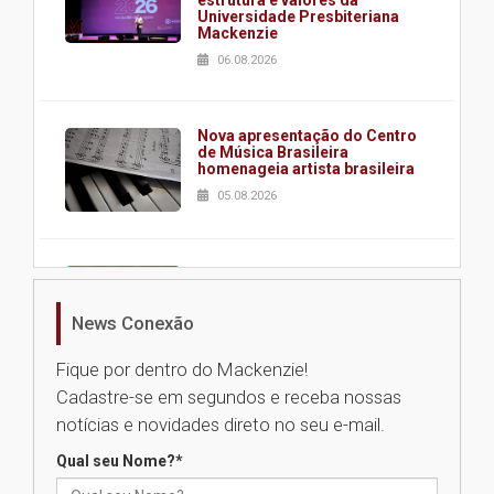
estrutura e valores da
Universidade Presbiteriana
Mackenzie
06.08.2026
Nova apresentação do Centro
de Música Brasileira
homenageia artista brasileira
05.08.2026
Universidade Mackenzie
realizará nova edição da Feira
EducationUSA
News Conexão
05.08.2026
Fique por dentro do Mackenzie!
Cadastre-se em segundos e receba nossas
Seminário discute desafios
notícias e novidades direto no seu e-mail.
das novas tecnologias em
sistemas solares residenciais
Qual seu Nome?
*
04.08.2026