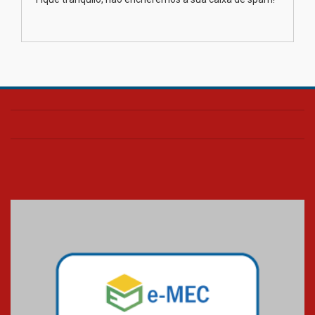
Transformadora reúne
docentes para debater
inovação e desafios da
educação superior
04.08.2026