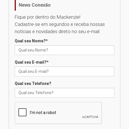
homenageia artista brasileira
News Conexão
05.08.2026
Fique por dentro do Mackenzie!
Cadastre-se em segundos e receba nossas
Universidade Mackenzie
notícias e novidades direto no seu e-mail.
realizará nova edição da Feira
EducationUSA
Qual seu Nome?
*
05.08.2026
Qual seu E-mail?
*
Seminário discute desafios
das novas tecnologias em
sistemas solares residenciais
04.08.2026
Qual seu Telefone?
Mackenzie recepciona os
calouros do segundo semestre
de 2026
04.08.2026