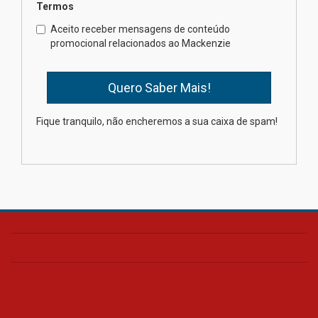
Termos
Como o Colégio Mackenzie
Brasília prepara seus
Aceito receber mensagens de conteúdo
estudantes para o PAS antes
promocional relacionados ao Mackenzie
mesmo do Ensino Médio
04.08.2026
Como os pais podem investir
Fique tranquilo, não encheremos a sua caixa de spam!
na educação dos filhos além da
escola
04.08.2026