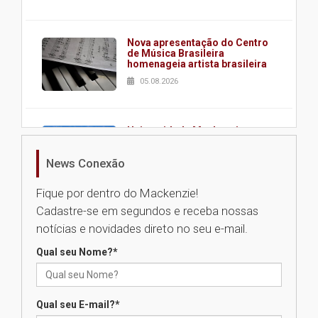
Nova apresentação do Centro
de Música Brasileira
homenageia artista brasileira
05.08.2026
Universidade Mackenzie
realizará nova edição da Feira
EducationUSA
News Conexão
05.08.2026
Fique por dentro do Mackenzie!
Cadastre-se em segundos e receba nossas
Seminário discute desafios
notícias e novidades direto no seu e-mail.
das novas tecnologias em
sistemas solares residenciais
Qual seu Nome?
*
04.08.2026
Qual seu E-mail?
*
Mackenzie recepciona os