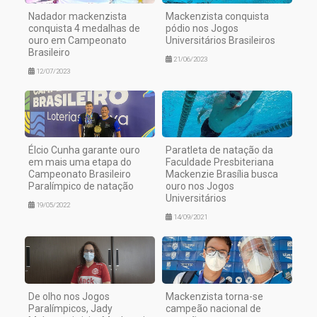
Nadador mackenzista
Mackenzista conquista
conquista 4 medalhas de
pódio nos Jogos
ouro em Campeonato
Universitários Brasileiros
Brasileiro
21/06/2023
12/07/2023
Élcio Cunha garante ouro
Paratleta de natação da
em mais uma etapa do
Faculdade Presbiteriana
Campeonato Brasileiro
Mackenzie Brasília busca
Paralímpico de natação
ouro nos Jogos
Universitários
19/05/2022
14/09/2021
De olho nos Jogos
Mackenzista torna-se
Paralímpicos, Jady
campeão nacional de