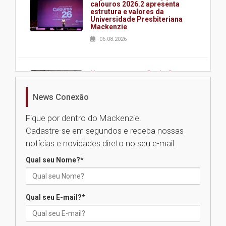
calouros 2026.2 apresenta
estrutura e valores da
Universidade Presbiteriana
Mackenzie
06.08.2026
Nova apresentação do Centro
de Música Brasileira
homenageia artista brasileira
News Conexão
05.08.2026
Fique por dentro do Mackenzie!
Cadastre-se em segundos e receba nossas
Universidade Mackenzie
notícias e novidades direto no seu e-mail.
realizará nova edição da Feira
EducationUSA
Qual seu Nome?
*
05.08.2026
Qual seu E-mail?
*
Seminário discute desafios
das novas tecnologias em
sistemas solares residenciais