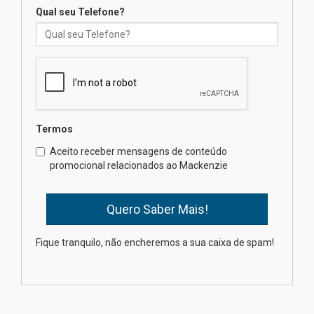
04.08.2026
Qual seu Telefone?
Mackenzie recepciona os
calouros do segundo semestre
de 2026
04.08.2026
Termos
Como o Colégio Mackenzie
Brasília prepara seus
Aceito receber mensagens de conteúdo
estudantes para o PAS antes
promocional relacionados ao Mackenzie
mesmo do Ensino Médio
04.08.2026
Como os pais podem investir
Fique tranquilo, não encheremos a sua caixa de spam!
na educação dos filhos além da
escola
04.08.2026