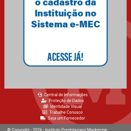
Central de Informações
Proteção de Dados
Identidade Visual
Trabalhe Conosco
Seja um Fornecedor
© Copyright - 2026 - Instituto Presbiteriano Mackenzie