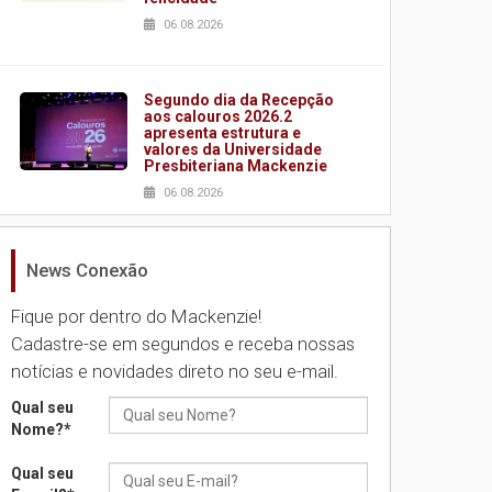
06.08.2026
Segundo dia da Recepção
aos calouros 2026.2
apresenta estrutura e
valores da Universidade
Presbiteriana Mackenzie
06.08.2026
News Conexão
Nova apresentação do
Centro de Música Brasileira
homenageia artista
Fique por dentro do Mackenzie!
brasileira
Cadastre-se em segundos e receba nossas
05.08.2026
notícias e novidades direto no seu e-mail.
Qual seu
Universidade Mackenzie
Nome?
*
realizará nova edição da
Feira EducationUSA
Qual seu
05.08.2026