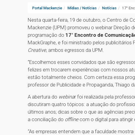
Portal Mackenzie
Mídias / Notícias
Notícias
17° Enc
Nesta quarta-feira, 19 de outubro, o Centro de C
Mackenzie (UPM) promoveu o webinar Direção de
programação do
17° Encontro de Comunicação
MackGraphe, e foi ministrado pelos publicitários 
Creative
, ambos egressos da UPM.
“Escolhemos esses convidados que são egressos
felizes em trocarem experiências com nossos atu
estão totalmente cheios. Com certeza essa prog
professor de Publicidade e Propaganda, Thiago 
A abertura do
webina
r foi realizada pela profes
discutiram quatro tópicos: a atuação do profiss
últimos anos; dicas sobre o que as agências pre
a conciliação do
offline
com o digital para atingir 
“As empresas entendem que a faculdade mostra a 