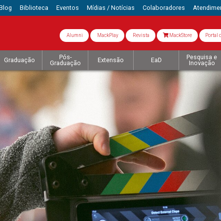
Blog
Biblioteca
Eventos
Mídias / Notícias
Colaboradores
Atendime
Alumni
MackPlay
Revista
MackStore
Portal 
Pós-
Pesquisa e
Graduação
Extensão
EaD
Graduação
Inovação