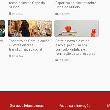
á
tecnologias na Copa do
Esportivo palestram sobre
Mundo
Copa do Mundo
26/10/2022
25/10/2022
 de
Encontro de Comunicação
Entre a nova e a velha
e Letras discute
escola: pesquisa em
transformação social
currículo, didática e
formação de professores
17/10/2022
17/10/2022
Serviços Educacionais:
Pesquisa e Inovação:
M