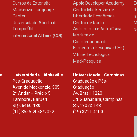
Cursos de Extensão
Apple Developer Academy
E
Mackenzie Language
Centro Mackenzie de
R
Center
Liberdade Econômica
R
Universidade Aberta do
Centro de Rádio
M
Tempo Útil
Astronomia e Astrofísica
N
Mackenzie
International Affairs (COI)
Coordenadoria de
Fomento à Pesquisa (CFP)
Vitrine Tecnologica
MackPesquisa
le
Universidade - Alphaville
Universidade - Campinas
Pós-Graduação
Graduação e Pós-
Avenida Mackenzie, 905 –
Graduação
2º Andar – Prédio 5
Av. Brasil, 1220
Tamboré , Barueri
Jd. Guanabara, Campinas
SP
,
06460-130
SP
,
13073-148
(11) 3555-2048/2022.
(19) 3211-4100