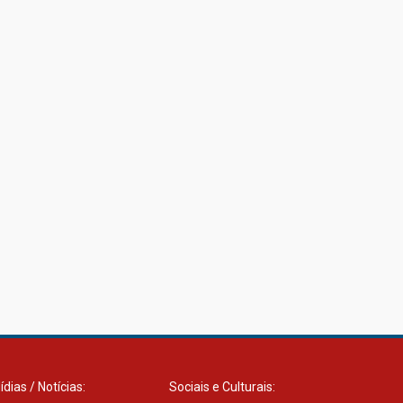
Como os pais podem investir
na educação dos filhos além
da escola
04.08.2026
ídias / Notícias:
Sociais e Culturais: