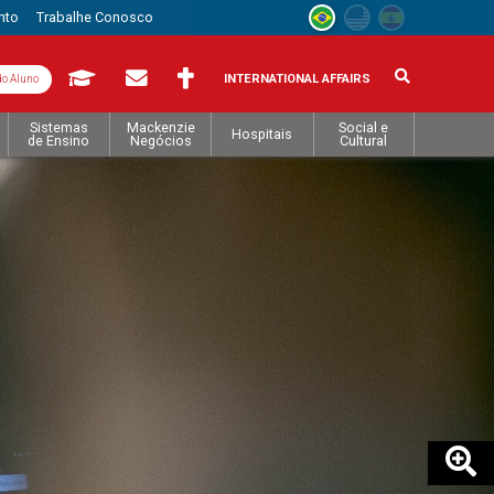
nto
Trabalhe Conosco
INTERNATIONAL AFFAIRS
do Aluno
Sistemas
Mackenzie
Social e
Hospitais
de Ensino
Negócios
Cultural