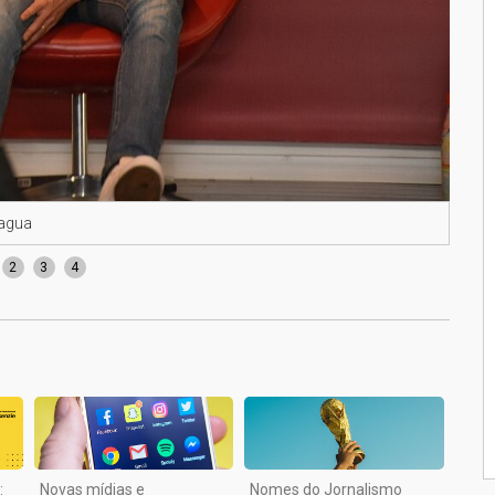
iagua
Pier
2
3
4
:
Novas mídias e
Nomes do Jornalismo