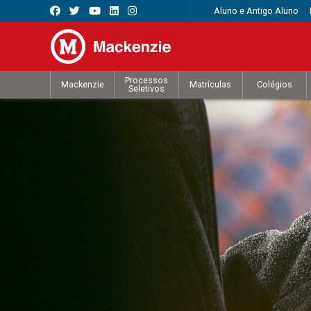
Aluno e Antigo Aluno
Processos
Mackenzie
Matrículas
Colégios
Seletivos