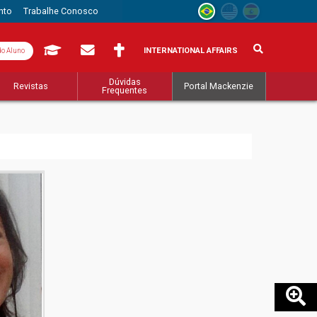
nto
Trabalhe Conosco
INTERNATIONAL AFFAIRS
do Aluno
Dúvidas
Revistas
Portal Mackenzie
Frequentes