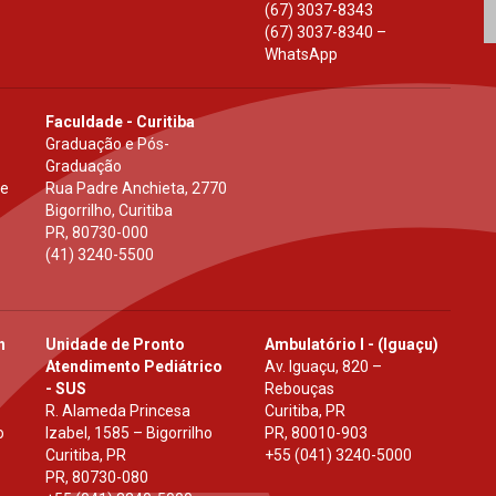
(67) 3037-8343
(67) 3037-8340 –
WhatsApp
Faculdade - Curitiba
Graduação e Pós-
Graduação
 e
Rua Padre Anchieta, 2770
Bigorrilho, Curitiba
PR
,
80730-000
(41) 3240-5500
h
Unidade de Pronto
Ambulatório I - (Iguaçu)
Atendimento Pediátrico
Av. Iguaçu, 820 –
- SUS
Rebouças
R. Alameda Princesa
Curitiba, PR
o
Izabel, 1585 – Bigorrilho
PR
,
80010-903
Curitiba, PR
+55 (041) 3240-5000
PR
,
80730-080