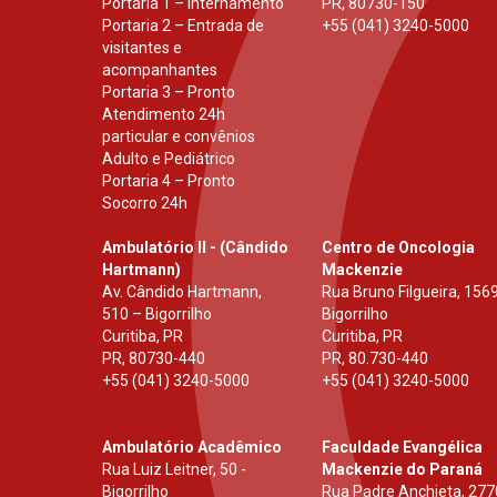
Portaria 1 – Internamento
PR
,
80730-150
Portaria 2 – Entrada de
+55 (041) 3240-5000
visitantes e
acompanhantes
Portaria 3 – Pronto
Atendimento 24h
particular e convênios
Adulto e Pediátrico
Portaria 4 – Pronto
Socorro 24h
Ambulatório II - (Cândido
Centro de Oncologia
Hartmann)
Mackenzie
Av. Cândido Hartmann,
Rua Bruno Filgueira, 1569
510 – Bigorrilho
Bigorrilho
Curitiba, PR
Curitiba, PR
PR
,
80730-440
PR
,
80.730-440
+55 (041) 3240-5000
+55 (041) 3240-5000
Ambulatório Acadêmico
Faculdade Evangélica
Rua Luiz Leitner, 50 -
Mackenzie do Paraná
Bigorrilho
Rua Padre Anchieta, 277