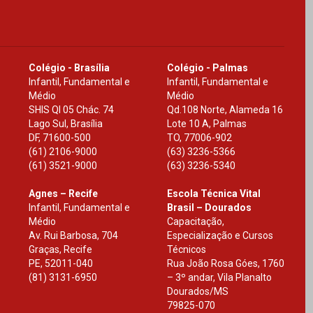
Colégio - Brasília
Colégio - Palmas
Infantil, Fundamental e
Infantil, Fundamental e
Médio
Médio
SHIS Ql 05 Chác. 74
Qd.108 Norte, Alameda 16
Lago Sul, Brasília
Lote 10 A, Palmas
DF
,
71600-500
TO
,
77006-902
(61) 2106-9000
(63) 3236-5366
(61) 3521-9000
(63) 3236-5340
Agnes – Recife
Escola Técnica Vital
Infantil, Fundamental e
Brasil – Dourados
Médio
Capacitação,
Av. Rui Barbosa, 704
Especialização e Cursos
Graças, Recife
Técnicos
PE
,
52011-040
Rua João Rosa Góes, 1760
(81) 3131-6950
– 3º andar, Vila Planalto
Dourados
/
MS
79825-070