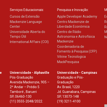
Serviços Educacionais:
Pesquisa e Inovação:
M
Cursos de Extensão
Apple Developer Academy
E
Mackenzie Language
Centro Mackenzie de
R
Center
Liberdade Econômica
R
Universidade Aberta do
Centro de Rádio
M
Tempo Útil
Astronomia e Astrofísica
N
Mackenzie
International Affairs (COI)
Coordenadoria de
Fomento à Pesquisa (CFP)
Vitrine Tecnologica
MackPesquisa
le
Universidade - Alphaville
Universidade - Campinas
Pós-Graduação
Graduação e Pós-
Avenida Mackenzie, 905 –
Graduação
2º Andar – Prédio 5
Av. Brasil, 1220
Tamboré , Barueri
Jd. Guanabara, Campinas
SP
,
06460-130
SP
,
13073-148
(11) 3555-2048/2022.
(19) 3211-4100