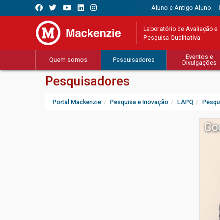
Aluno e Antigo Aluno
Laboratório de Avaliação e
Pesquisa Qualitativa
Eventos e
Quem somos
Pesquisadores
Divulgações
Pesquisadores
Portal Mackenzie
Pesquisa e Inovação
LAPQ
Pesqu
Co