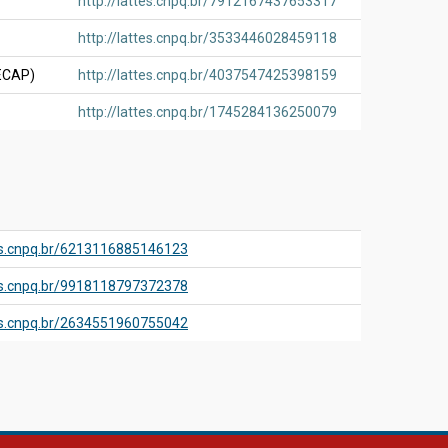
http://lattes.cnpq.br/7912167437653317
http://lattes.cnpq.br/3533446028459118
FECAP)
http://lattes.cnpq.br/4037547425398159
http://lattes.cnpq.br/1745284136250079
es.cnpq.br/6213116885146123
es.cnpq.br/9918118797372378
es.cnpq.br/2634551960755042