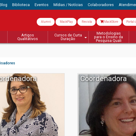
Blog
Biblioteca
Eventos
Mídias / Notícias
Colaboradores
Atendime
Alumni
MackPlay
Revista
MackStore
Portal 
Metodologias
Artigos
Cursos de Curta
para o Ensino da
Qualitativos
Duração
Pesquisa Quali
isadores
ordenadora
Coordenadora