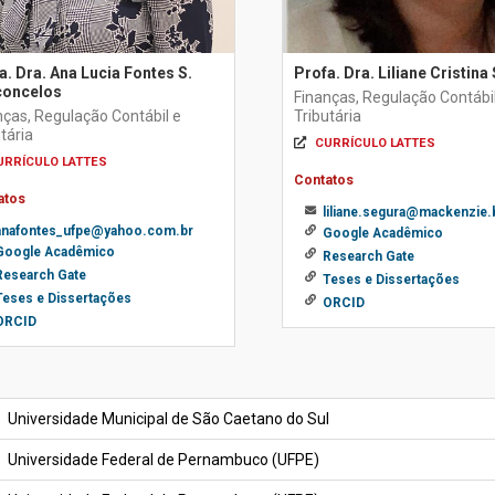
a. Dra. Ana Lucia Fontes S.
Profa. Dra. Liliane Cristina
concelos
Finanças, Regulação Contábil
nças, Regulação Contábil e
Tributária
tária
CURRÍCULO LATTES
URRÍCULO LATTES
Contatos
atos
liliane.segura@mackenzie.
anafontes_ufpe@yahoo.com.br
Google Acadêmico
Google Acadêmico
Research Gate
Research Gate
Teses e Dissertações
Teses e Dissertações
ORCID
ORCID
Universidade Municipal de São Caetano do Sul
Universidade Federal de Pernambuco (UFPE)