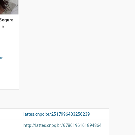
 Segura
 e
br
lattes.cnpq.br/2517996433256239
http://lattes.cnpq.br/6786196161894864