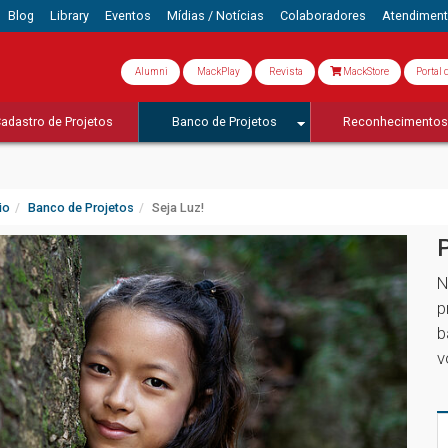
Blog
Library
Eventos
Mídias / Notícias
Colaboradores
Atendimen
Alumni
MackPlay
Revista
MackStore
Portal 
adastro de Projetos
Banco de Projetos
Reconhecimento
io
Banco de Projetos
Seja Luz!
N
p
b
v