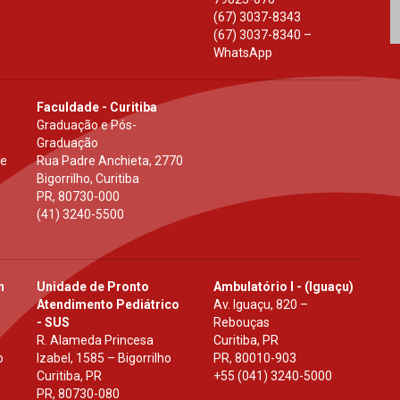
(67) 3037-8343
(67) 3037-8340 –
WhatsApp
Faculdade - Curitiba
Graduação e Pós-
Graduação
 e
Rua Padre Anchieta, 2770
Bigorrilho, Curitiba
PR
,
80730-000
(41) 3240-5500
h
Unidade de Pronto
Ambulatório I - (Iguaçu)
Atendimento Pediátrico
Av. Iguaçu, 820 –
- SUS
Rebouças
R. Alameda Princesa
Curitiba, PR
o
Izabel, 1585 – Bigorrilho
PR
,
80010-903
Curitiba, PR
+55 (041) 3240-5000
PR
,
80730-080