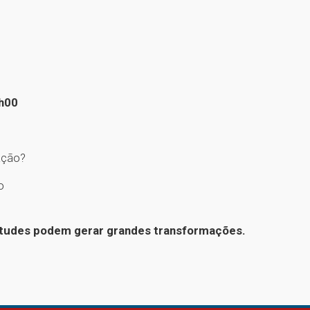
7h00
ação?
o
titudes podem gerar grandes transformações.
1