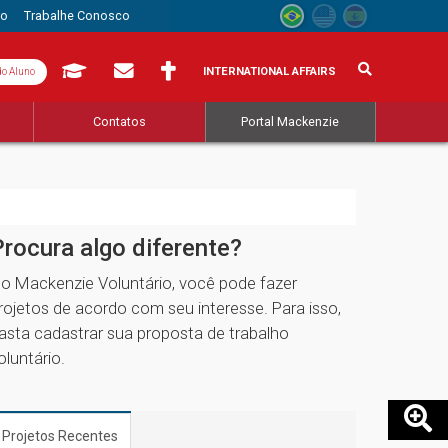
to
Trabalhe Conosco
INTERNATIONAL AFFAIRS
do Aluno
s
Contatos
Portal Mackenzie
Procura algo diferente?
o Mackenzie Voluntário, você pode fazer
rojetos de acordo com seu interesse. Para isso,
asta cadastrar sua proposta de trabalho
oluntário.
Projetos Recentes