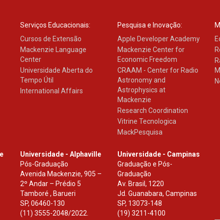
Serviços Educacionais:
Pesquisa e Inovação:
M
Cursos de Extensão
Apple Developer Academy
E
Mackenzie Language
Mackenzie Center for
R
Center
Economic Freedom
R
Universidade Aberta do
CRAAM - Center for Radio
M
Tempo Útil
Astronomy and
N
Astrophysics at
International Affairs
Mackenzie
Research Coordination
Vitrine Tecnologica
MackPesquisa
le
Universidade - Alphaville
Universidade - Campinas
Pós-Graduação
Graduação e Pós-
Avenida Mackenzie, 905 –
Graduação
2º Andar – Prédio 5
Av. Brasil, 1220
Tamboré , Barueri
Jd. Guanabara, Campinas
SP
,
06460-130
SP
,
13073-148
(11) 3555-2048/2022.
(19) 3211-4100