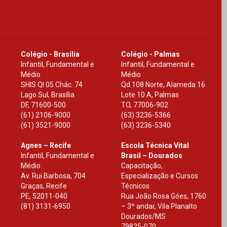
Colégio - Brasília
Colégio - Palmas
Infantil, Fundamental e
Infantil, Fundamental e
Médio
Médio
SHIS Ql 05 Chác. 74
Qd.108 Norte, Alameda 16
Lago Sul, Brasília
Lote 10 A, Palmas
DF
,
71600-500
TO
,
77006-902
(61) 2106-9000
(63) 3236-5366
(61) 3521-9000
(63) 3236-5340
Agnes – Recife
Escola Técnica Vital
Infantil, Fundamental e
Brasil – Dourados
Médio
Capacitação,
Av. Rui Barbosa, 704
Especialização e Cursos
Graças, Recife
Técnicos
PE
,
52011-040
Rua João Rosa Góes, 1760
(81) 3131-6950
– 3º andar, Vila Planalto
Dourados
/
MS
79825-070