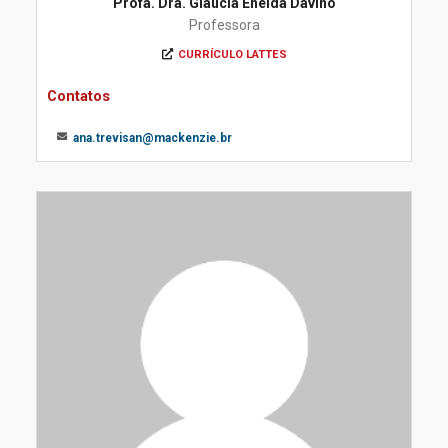
Profa. Dra. Gláucia Eneida Davino
Professora
CURRÍCULO LATTES
Contatos
ana.trevisan@mackenzie.br