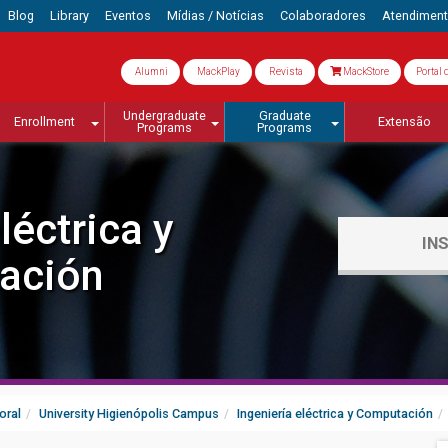
Blog
Library
Eventos
Mídias / Notícias
Colaboradores
Atendimen
Alumni
MackPlay
Revista
MackStore
Portal 
Undergraduate
Graduate
Enrollment
Extensão
Programs
Programs
léctrica y
IN
ación
oral
University Higienópolis Campus
Ingeniería eléctrica y Computación