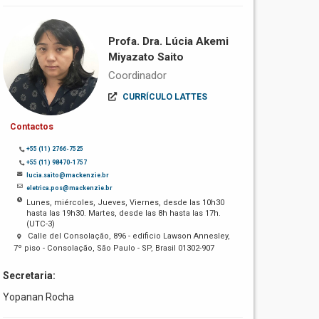
Profa. Dra. Lúcia Akemi
Miyazato Saito
Coordinador
CURRÍCULO LATTES
Contactos
+55 (11) 2766-7525
+55 (11) 98470-1757
lucia.saito@mackenzie.br
eletrica.pos@mackenzie.br
Lunes, miércoles, Jueves, Viernes, desde las 10h30
hasta las 19h30. Martes, desde las 8h hasta las 17h.
(UTC-3)
Calle del Consolação, 896 - edificio Lawson Annesley,
7º piso - Consolação, São Paulo - SP, Brasil 01302-907
Secretaria:
Yopanan Rocha