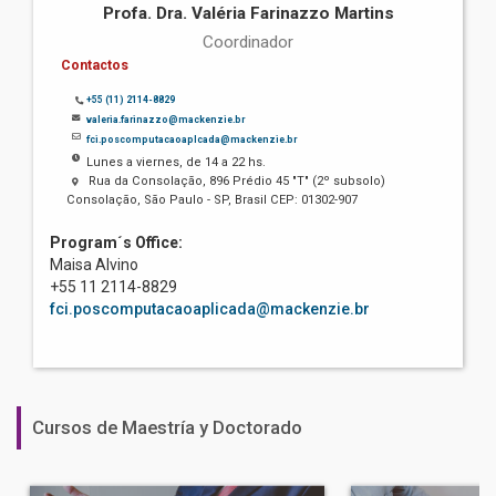
Profa. Dra. Valéria Farinazzo Martins
Coordinador
Contactos
+55 (11) 2114-8829
valeria.farinazzo@mackenzie.br
fci.poscomputacaoaplcada@mackenzie.br
Lunes a viernes, de 14 a 22 hs.
Rua da Consolação, 896 Prédio 45 "T" (2º subsolo)
Consolação, São Paulo - SP, Brasil CEP: 01302-907
Program´s Office:
Maisa Alvino
+55 11 2114-8829
fci.poscomputacaoaplicada@mackenzie.br
Cursos de Maestría y Doctorado