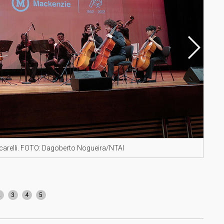
carelli. FOTO: Dagoberto Nogueira/NTAI
O ch
2
3
4
5