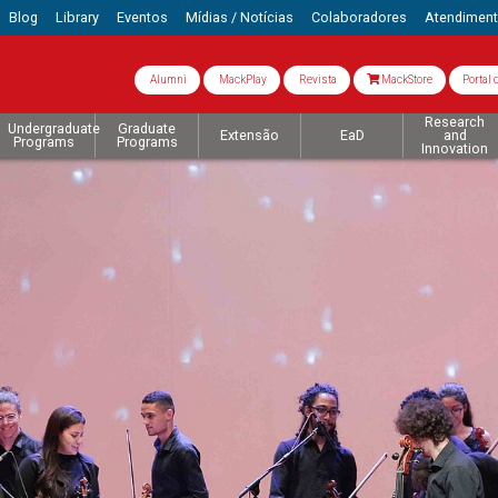
Blog
Library
Eventos
Mídias / Notícias
Colaboradores
Atendimen
Alumni
MackPlay
Revista
MackStore
Portal 
Research
Undergraduate
Graduate
Extensão
EaD
and
Programs
Programs
Innovation