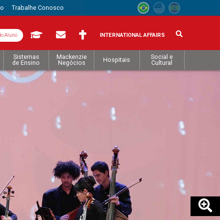
to
Trabalhe Conosco
INTERNATIONAL AFFAIRS
do Aluno
Sistemas
Mackenzie
Social e
Hospitais
de Ensino
Negócios
Cultural