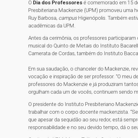
O
Dia dos Professores
é comemorado em 15 de o
Presbiteriana Mackenzie (UPM) promoveu uma h
Ruy Barbosa,
campus
Higienópolis. Também estiv
acadêmicas da UPM.
Antes da cerimônia, os professores participara
musical do Quinto de Metais do Instituto Bacarelli
Camerata de Cordas, também do Instituto Baccare
Em sua saudação, o chanceler do Mackenzie, rev
vocação e inspiração de ser professor. “O meu 
professores do Mackenzie e já produziram tanto
orgulham cada um de vocês, continuem sendo mov
O presidente do Instituto Presbiteriano Mackenzie
trabalhar com o corpo docente mackenzista. “Se
que apesar da sequidão ao seu redor, está sempre
responsabilidade e no seu devido tempo, dá o seu 