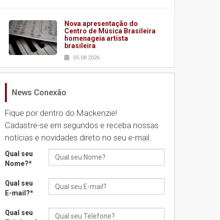
Nova apresentação do
Centro de Música Brasileira
homenageia artista
brasileira
05.08.2026
News Conexão
Universidade Mackenzie
realizará nova edição da
Feira EducationUSA
Fique por dentro do Mackenzie!
05.08.2026
Cadastre-se em segundos e receba nossas
notícias e novidades direto no seu e-mail.
Seminário discute desafios
Qual seu
das novas tecnologias em
Nome?
*
sistemas solares
residenciais
Qual seu
04.08.2026
E-mail?
*
Qual seu
Mackenzie recepciona os