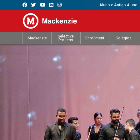
Aluno e Antigo Aluno
Selective
Mackenzie
Enrollment
Colégios
Process