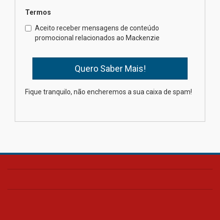
Termos
Como o Colégio Mackenzie
Brasília prepara seus
Aceito receber mensagens de conteúdo
estudantes para o PAS antes
promocional relacionados ao Mackenzie
mesmo do Ensino Médio
04.08.2026
Como os pais podem investir
Fique tranquilo, não encheremos a sua caixa de spam!
na educação dos filhos além da
escola
04.08.2026