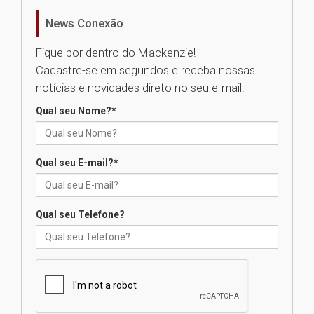
de Música Brasileira
homenageia artista brasileira
News Conexão
05.08.2026
Fique por dentro do Mackenzie!
Cadastre-se em segundos e receba nossas
Universidade Mackenzie
notícias e novidades direto no seu e-mail.
realizará nova edição da Feira
EducationUSA
Qual seu Nome?
*
05.08.2026
Qual seu E-mail?
*
Seminário discute desafios
das novas tecnologias em
sistemas solares residenciais
04.08.2026
Qual seu Telefone?
Mackenzie recepciona os
calouros do segundo semestre
de 2026
04.08.2026