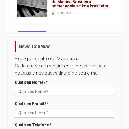
de Música Brasileira
homenageia artista brasileira
05.08.2026
Universidade Mackenzie
realizará nova edição da Feira
EducationUSA
News Conexão
05.08.2026
Fique por dentro do Mackenzie!
Cadastre-se em segundos e receba nossas
Seminário discute desafios
notícias e novidades direto no seu e-mail.
das novas tecnologias em
sistemas solares residenciais
Qual seu Nome?
*
04.08.2026
Qual seu E-mail?
*
Mackenzie recepciona os
calouros do segundo semestre
de 2026
04.08.2026
Qual seu Telefone?