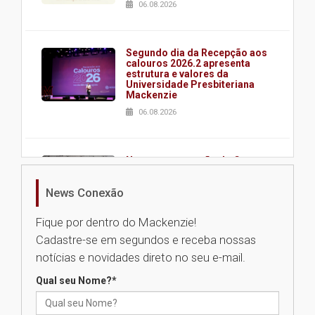
06.08.2026
Segundo dia da Recepção aos
calouros 2026.2 apresenta
estrutura e valores da
Universidade Presbiteriana
Mackenzie
06.08.2026
Nova apresentação do Centro
de Música Brasileira
homenageia artista brasileira
News Conexão
05.08.2026
Fique por dentro do Mackenzie!
Cadastre-se em segundos e receba nossas
Universidade Mackenzie
notícias e novidades direto no seu e-mail.
realizará nova edição da Feira
EducationUSA
Qual seu Nome?
*
05.08.2026