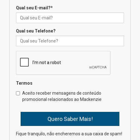
Qual seu E-mail?
*
Seminário discute desafios
das novas tecnologias em
sistemas solares residenciais
04.08.2026
Qual seu Telefone?
Mackenzie recepciona os
calouros do segundo semestre
de 2026
04.08.2026
Termos
Como o Colégio Mackenzie
Brasília prepara seus
Aceito receber mensagens de conteúdo
estudantes para o PAS antes
promocional relacionados ao Mackenzie
mesmo do Ensino Médio
04.08.2026
Como os pais podem investir
Fique tranquilo, não encheremos a sua caixa de spam!
na educação dos filhos além da
escola