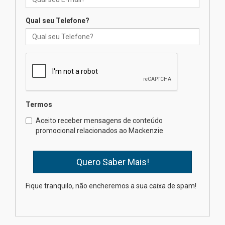
03.08.2026
Qual seu Telefone?
Oncologista do HUEM ressalta
importância da prevenção e
diagnóstico precoce do câncer
de pulmão
03.08.2026
Termos
Gastronomia Mackenzie e Le
Jazz promovem capacitação
Aceito receber mensagens de conteúdo
em práticas de cozinha
promocional relacionados ao Mackenzie
03.08.2026
Tecnologia e inovação serão
tema do Fórum Executivo do
Fique tranquilo, não encheremos a sua caixa de spam!
Agronegócio 2026
03.08.2026