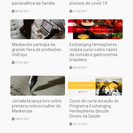
psicanalítica da família
precoce de covid-19
08/06/2021
01/06/2021
Mackenzie participa da
Exchanging Hemispheres
grande feira de profissões
realiza curso sobre raízes
UniExpo
da comida e gastronomia
brasileira
27/05/2021
26/05/2021
Jornalista lança livro sobre
Curso de curta duração do
primeira reitora mulher do
Programa Exchanging
Mackenzie
Hemispheres discute
Direito da Saúde
24/05/2021
16/12/2020