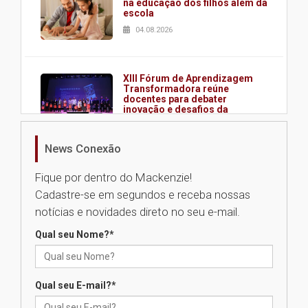
na educação dos filhos além da
escola
04.08.2026
XIII Fórum de Aprendizagem
Transformadora reúne
docentes para debater
inovação e desafios da
educação superior
04.08.2026
News Conexão
Fique por dentro do Mackenzie!
Professora do Mackenzie é
Cadastre-se em segundos e receba nossas
finalista do Prêmio Jabuti com
obra sobre ética e arquitetura
notícias e novidades direto no seu e-mail.
contemporânea
04.08.2026
Qual seu Nome?
*
Semana Internacional
Qual seu E-mail?
*
Mackenzie promove parcerias
internacionais