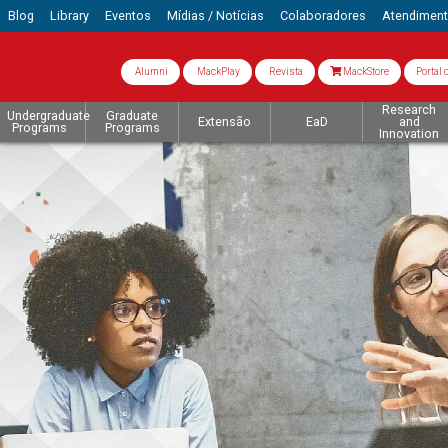
Blog
Library
Eventos
Mídias / Notícias
Colaboradores
Atendimen
Alumni
MackPlay
Revista
MackStore
Portal 
Research
Undergraduate
Graduate
Extensão
EaD
and
Programs
Programs
Innovation