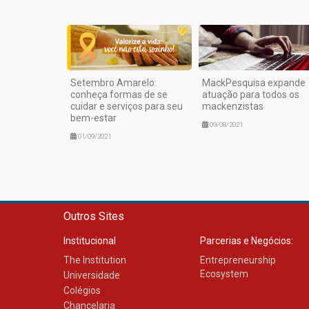
Setembro Amarelo:
MackPesquisa expande
conheça formas de se
atuação para todos os
cuidar e serviços para seu
mackenzistas
bem-estar
09/08/2021
01/09/2021
Outros Sites
Institucional
Parcerias e Negócios:
The Institution
Entrepreneurship
Ecosystem
Universidade
Colégios
Chancelaria