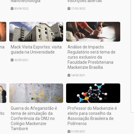
Nanotecnologia
inscrições abertas
30/09/2022
17/02/2022
ana
Mack Visita Esportes: visita
Análise de Impacto
guiada na Universidade
Regulatório será tema de
curso exclusivo da
16/09/2021
Faculdade Presbiteriana
Mackenzie Brasília
14/09/2021
Guerra do Afeganistão é
Professor do Mackenzie é
ito
tema de simulação da
eleito para conselho da
Conferência da ONU no
Associação Brasileira de
Colégio Mackenzie
Polímeros
Tamboré
01/09/2021