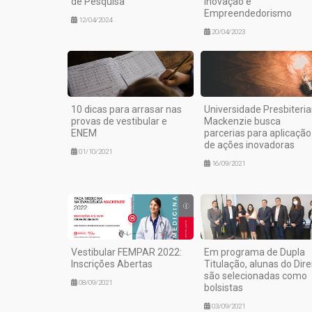
de Pesquisa
Inovação e
Empreendedorismo
12/04/2024
20/04/2023
10 dicas para arrasar nas
Universidade Presbiteri
provas de vestibular e
Mackenzie busca
ENEM
parcerias para aplicação
de ações inovadoras
01/10/2021
16/09/2021
Vestibular FEMPAR 2022:
Em programa de Dupla
Inscrições Abertas
Titulação, alunas do Dire
são selecionadas como
08/09/2021
bolsistas
03/09/2021