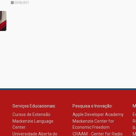
03/09/2021
Serviços Educacionais:
Pesquisa e Inovação:
M
Cursos de Extensão
Apple Developer Academy
E
Mackenzie Language
Mackenzie Center for
R
Center
Economic Freedom
R
Universidade Aberta do
CRAAM - Center for Radio
M