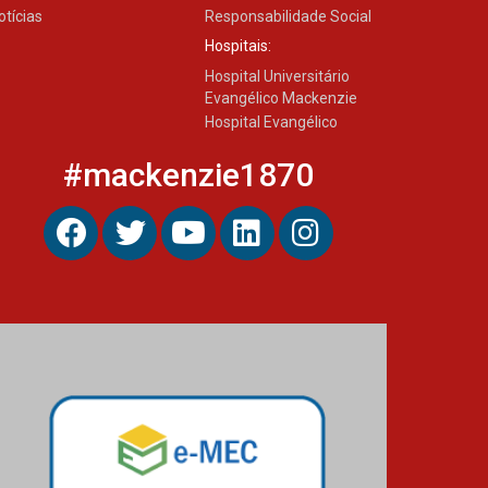
otícias
Responsabilidade Social
Hospitais:
Hospital Universitário
Evangélico Mackenzie
Hospital Evangélico
#mackenzie1870