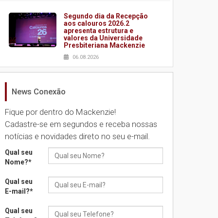
Segundo dia da Recepção
aos calouros 2026.2
apresenta estrutura e
valores da Universidade
Presbiteriana Mackenzie
06.08.2026
News Conexão
Nova apresentação do
Centro de Música Brasileira
homenageia artista
Fique por dentro do Mackenzie!
brasileira
Cadastre-se em segundos e receba nossas
05.08.2026
notícias e novidades direto no seu e-mail.
Qual seu
Universidade Mackenzie
Nome?
*
realizará nova edição da
Feira EducationUSA
Qual seu
05.08.2026
E-mail?
*
Qual seu
Seminário discute desafios