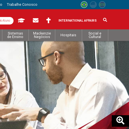
to
Trabalhe Conosco
INTERNATIONAL AFFAIRS
do Aluno
Sistemas
Mackenzie
Social e
Hospitais
de Ensino
Negócios
Cultural