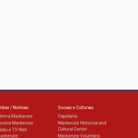
04.08.2026
ídias / Notícias:
Sociais e Culturais:
ditora Mackenzie
Capelania
evista Mackenzie
Mackenzie Historical and
Cultural Center
ádio e TV Web
ackenzie
Mackenzie Voluntário