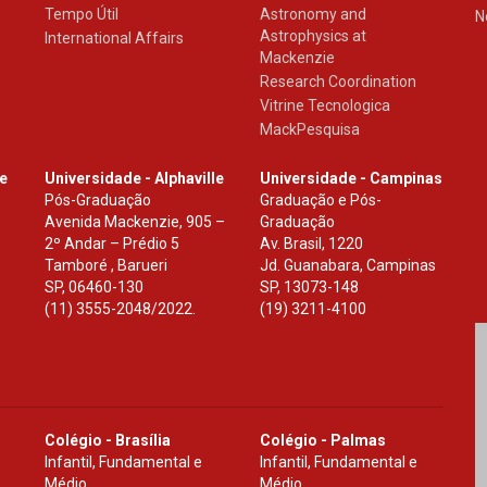
Tempo Útil
Astronomy and
N
Astrophysics at
International Affairs
Mackenzie
Research Coordination
Vitrine Tecnologica
MackPesquisa
le
Universidade - Alphaville
Universidade - Campinas
Pós-Graduação
Graduação e Pós-
Avenida Mackenzie, 905 –
Graduação
2º Andar – Prédio 5
Av. Brasil, 1220
Tamboré , Barueri
Jd. Guanabara, Campinas
SP
,
06460-130
SP
,
13073-148
(11) 3555-2048/2022.
(19) 3211-4100
Colégio - Brasília
Colégio - Palmas
Infantil, Fundamental e
Infantil, Fundamental e
Médio
Médio