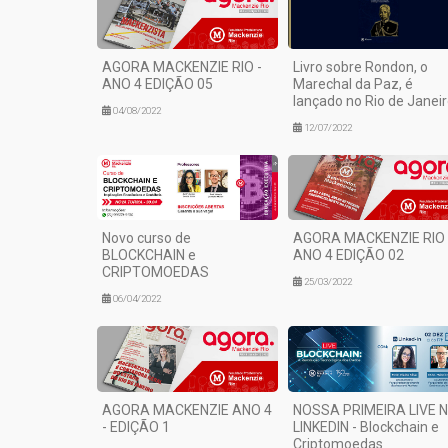
AGORA MACKENZIE RIO -
Livro sobre Rondon, o
ANO 4 EDIÇÃO 05
Marechal da Paz, é
lançado no Rio de Janei
04/08/2022
12/07/2022
Novo curso de
AGORA MACKENZIE RIO 
BLOCKCHAIN e
ANO 4 EDIÇÃO 02
CRIPTOMOEDAS
25/03/2022
06/04/2022
AGORA MACKENZIE ANO 4
NOSSA PRIMEIRA LIVE 
- EDIÇÃO 1
LINKEDIN - Blockchain e
Criptomoedas