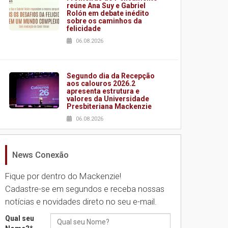
reúne Ana Suy e Gabriel
Rolón em debate inédito
sobre os caminhos da
felicidade
06.08.2026
Segundo dia da Recepção
aos calouros 2026.2
apresenta estrutura e
valores da Universidade
Presbiteriana Mackenzie
06.08.2026
News Conexão
Nova apresentação do
Centro de Música Brasileira
homenageia artista
Fique por dentro do Mackenzie!
brasileira
Cadastre-se em segundos e receba nossas
05.08.2026
notícias e novidades direto no seu e-mail.
Qual seu
Universidade Mackenzie