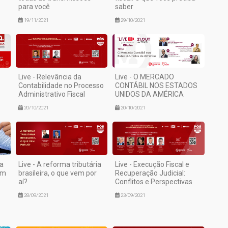
para você
saber
19/11/2021
29/10/2021
Live - Relevância da
Live - O MERCADO
Contabilidade no Processo
CONTÁBIL NOS ESTADOS
Administrativo Fiscal
UNIDOS DA AMÉRICA
20/10/2021
20/10/2021
na
Live - A reforma tributária
Live - Execução Fiscal e
om
brasileira, o que vem por
Recuperação Judicial:
aí?
Conflitos e Perspectivas
28/09/2021
23/09/2021