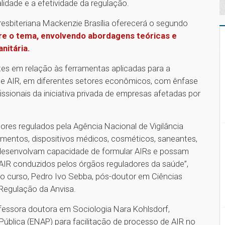
idade e a efetividade da regulação.
resbiteriana Mackenzie Brasília oferecerá o segundo
re o tema, envolvendo abordagens teóricas e
nitária
.
tes em relação às ferramentas aplicadas para a
 de AIR, em diferentes setores econômicos, com ênfase
fissionais da iniciativa privada de empresas afetadas por
ores regulados pela Agência Nacional de Vigilância
imentos, dispositivos médicos, cosméticos, saneantes,
s desenvolvam capacidade de formular AIRs e possam
e AIR conduzidos pelos órgãos reguladores da saúde”,
o curso, Pedro Ivo Sebba, pós-doutor em Ciências
 Regulação da Anvisa.
essora doutora em Sociologia Nara Kohlsdorf,
Pública (ENAP) para facilitação de processo de AIR no