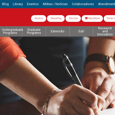
Blog
Library
Eventos
Mídias / Notícias
Colaboradores
Atendimen
Alumni
MackPlay
Revista
MackStore
Portal 
Research
Undergraduate
Graduate
Extensão
EaD
and
Programs
Programs
Innovation