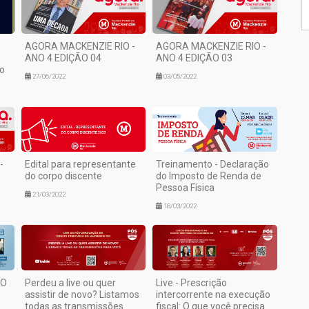
AGORA MACKENZIE RIO -
AGORA MACKENZIE RIO -
ANO 4 EDIÇÃO 04
ANO 4 EDIÇÃO 03
ro
27/06/2022
03/05/2022
-
Edital para representante
Treinamento - Declaração
do corpo discente
do Imposto de Renda de
Pessoa Física
21/03/2022
18/03/2022
NO
Perdeu a live ou quer
Live - Prescrição
assistir de novo? Listamos
intercorrente na execução
todas as transmissões
fiscal: O que você precisa