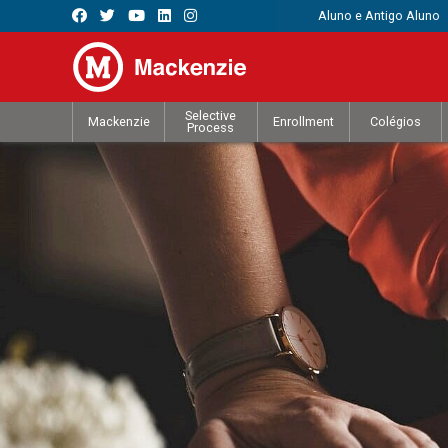
Aluno e Antigo Aluno
Selective
Mackenzie
Enrollment
Colégios
Process