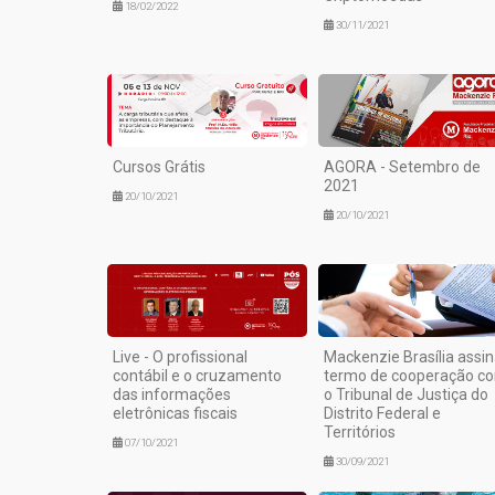
18/02/2022
30/11/2021
Cursos Grátis
AGORA - Setembro de
2021
20/10/2021
20/10/2021
Live - O profissional
Mackenzie Brasília assi
contábil e o cruzamento
termo de cooperação c
das informações
o Tribunal de Justiça do
eletrônicas fiscais
Distrito Federal e
Territórios
07/10/2021
30/09/2021