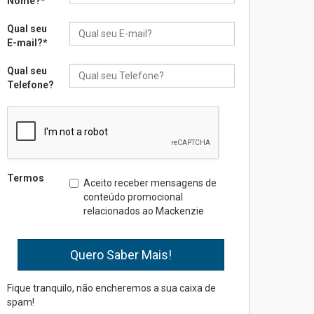
Nome?
*
realizará nova edição da
Feira EducationUSA
Qual seu
05.08.2026
E-mail?
*
Qual seu
Seminário discute desafios
Telefone?
das novas tecnologias em
sistemas solares
residenciais
04.08.2026
Mackenzie recepciona os
Termos
Aceito receber mensagens de
calouros do segundo
conteúdo promocional
semestre de 2026
relacionados ao Mackenzie
04.08.2026
Como o Colégio Mackenzie
Brasília prepara seus
estudantes para o PAS antes
Fique tranquilo, não encheremos a sua caixa de
mesmo do Ensino Médio
spam!
04.08.2026