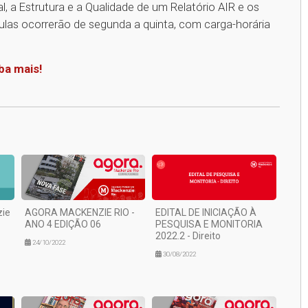
, a Estrutura e a Qualidade de um Relatório AIR e os
ulas ocorrerão de segunda a quinta, com carga-horária
ba mais!
1
zie
AGORA MACKENZIE RIO -
EDITAL DE INICIAÇÃO À
ANO 4 EDIÇÃO 06
PESQUISA E MONITORIA
2022.2 - Direito
24/10/2022
30/08/2022