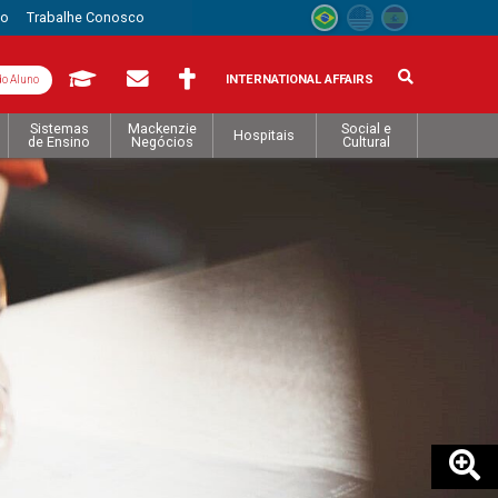
to
Trabalhe Conosco
INTERNATIONAL AFFAIRS
do Aluno
Sistemas
Mackenzie
Social e
Hospitais
de Ensino
Negócios
Cultural