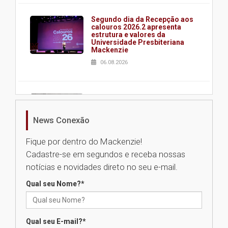
Segundo dia da Recepção aos
calouros 2026.2 apresenta
estrutura e valores da
Universidade Presbiteriana
Mackenzie
06.08.2026
Nova apresentação do Centro
de Música Brasileira
homenageia artista brasileira
News Conexão
05.08.2026
Fique por dentro do Mackenzie!
Cadastre-se em segundos e receba nossas
Universidade Mackenzie
notícias e novidades direto no seu e-mail.
realizará nova edição da Feira
EducationUSA
Qual seu Nome?
*
05.08.2026
Qual seu E-mail?
*
Seminário discute desafios