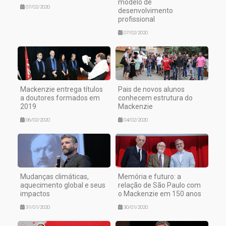
modelo de
07/02/2020
desenvolvimento
profissional
07/02/2020
Mackenzie entrega títulos
Pais de novos alunos
a doutores formados em
conhecem estrutura do
2019
Mackenzie
06/02/2020
04/02/2020
Mudanças climáticas,
Memória e futuro: a
aquecimento global e seus
relação de São Paulo com
impactos
o Mackenzie em 150 anos
31/01/2020
30/01/2020