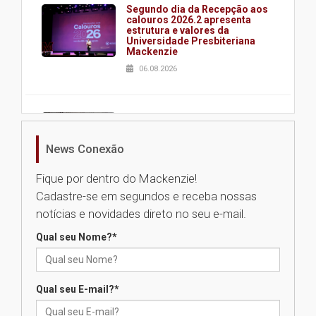
Segundo dia da Recepção aos
calouros 2026.2 apresenta
estrutura e valores da
Universidade Presbiteriana
Mackenzie
06.08.2026
Nova apresentação do Centro
de Música Brasileira
homenageia artista brasileira
News Conexão
05.08.2026
Fique por dentro do Mackenzie!
Cadastre-se em segundos e receba nossas
Universidade Mackenzie
notícias e novidades direto no seu e-mail.
realizará nova edição da Feira
EducationUSA
Qual seu Nome?
*
05.08.2026
Qual seu E-mail?
*
Seminário discute desafios
das novas tecnologias em
sistemas solares residenciais