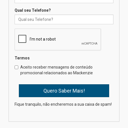
04.08.2026
Qual seu Telefone?
Mackenzie recepciona os
calouros do segundo semestre
de 2026
04.08.2026
Termos
Como o Colégio Mackenzie
Brasília prepara seus
Aceito receber mensagens de conteúdo
estudantes para o PAS antes
promocional relacionados ao Mackenzie
mesmo do Ensino Médio
04.08.2026
Como os pais podem investir
Fique tranquilo, não encheremos a sua caixa de spam!
na educação dos filhos além da
escola
04.08.2026