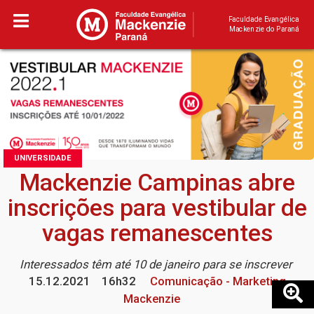
Faculdade Evangélica
Mackenzie do Paraná
UNIVERSIDADE
Mackenzie Campinas abre
inscrições para vestibular de
vagas remanescentes
Interessados têm até 10 de janeiro para se inscrever
15.12.2021
16h32
Comunicação - Marketing
Mackenzie