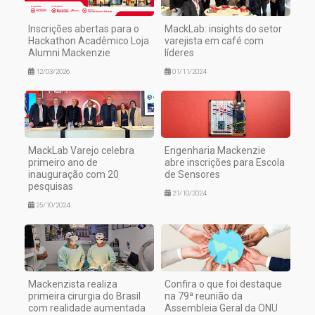
Inscrições abertas para o
MackLab: insights do setor
Hackathon Acadêmico Loja
varejista em café com
Alumni Mackenzie
líderes
12/03/2026
01/11/2024
MackLab Varejo celebra
Engenharia Mackenzie
primeiro ano de
abre inscrições para Escola
inauguração com 20
de Sensores
pesquisas
21/10/2024
25/10/2024
Mackenzista realiza
Confira o que foi destaque
primeira cirurgia do Brasil
na 79ª reunião da
com realidade aumentada
Assembleia Geral da ONU