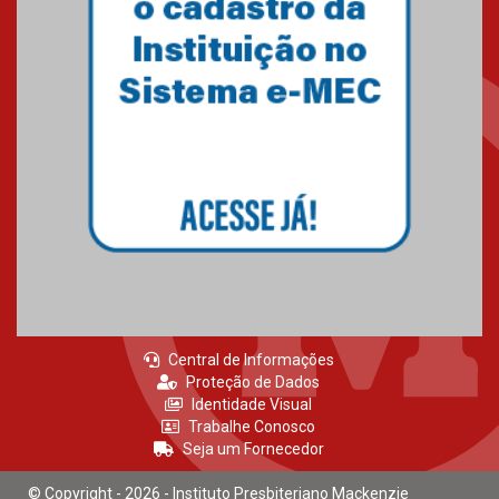
Central de Informações
Proteção de Dados
Identidade Visual
Trabalhe Conosco
Seja um Fornecedor
© Copyright - 2026 - Instituto Presbiteriano Mackenzie