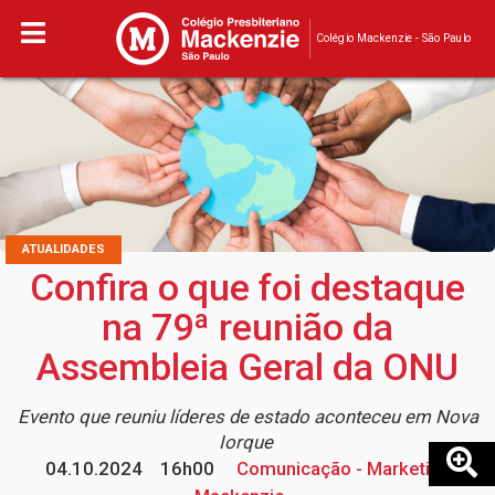
Colégio Mackenzie - São Paulo
ATUALIDADES
Confira o que foi destaque
na 79ª reunião da
Assembleia Geral da ONU
Evento que reuniu líderes de estado aconteceu em Nova
Iorque
04.10.2024
16h00
Comunicação - Marketing