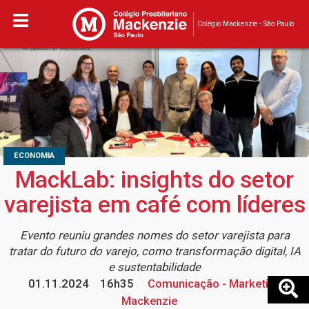
Colégio Mackenzie - São Paulo
ECONOMIA
MackLab: insights do setor
varejista em café com líderes
Evento reuniu grandes nomes do setor varejista para
tratar do futuro do varejo, como transformação digital, IA
e sustentabilidade
01.11.2024
16h35
Comunicação - Marketing
Mackenzie