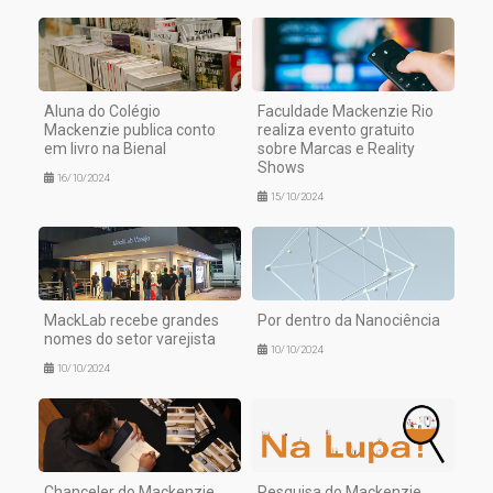
Aluna do Colégio
Faculdade Mackenzie Rio
Mackenzie publica conto
realiza evento gratuito
em livro na Bienal
sobre Marcas e Reality
Shows
16/10/2024
15/10/2024
MackLab recebe grandes
Por dentro da Nanociência
nomes do setor varejista
10/10/2024
10/10/2024
Chanceler do Mackenzie
Pesquisa do Mackenzie