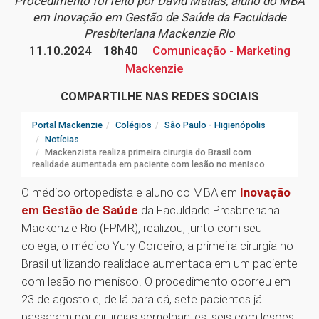
Procedimento foi feito por David Matias, aluno do MBA
em Inovação em Gestão de Saúde da Faculdade
Presbiteriana Mackenzie Rio
11.10.2024
18h40
Comunicação - Marketing
Mackenzie
COMPARTILHE NAS REDES SOCIAIS
Portal Mackenzie
Colégios
São Paulo - Higienópolis
Notícias
Mackenzista realiza primeira cirurgia do Brasil com
realidade aumentada em paciente com lesão no menisco
O médico ortopedista e aluno do MBA em
Inovação
em Gestão de Saúde
da Faculdade Presbiteriana
Mackenzie Rio (FPMR), realizou, junto com seu
colega, o médico Yury Cordeiro, a primeira cirurgia no
Brasil utilizando realidade aumentada em um paciente
com lesão no menisco. O procedimento ocorreu em
23 de agosto e, de lá para cá, sete pacientes já
passaram por cirurgias semelhantes, seis com lesões