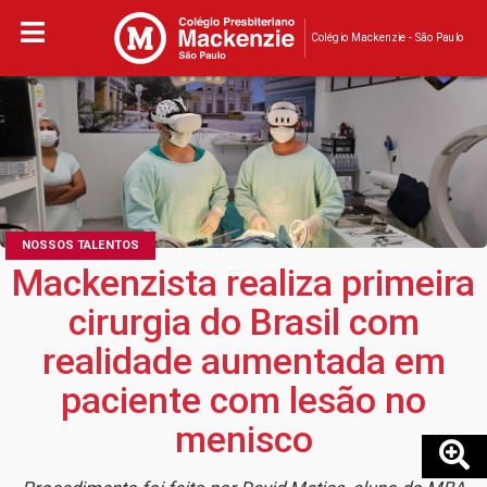
Colégio Mackenzie - São Paulo
NOSSOS TALENTOS
Mackenzista realiza primeira
cirurgia do Brasil com
realidade aumentada em
paciente com lesão no
menisco