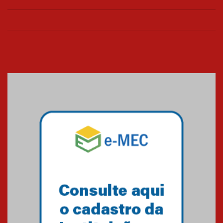
de março
26.03.2026
Cerimônia do Jaleco marca
entrada de novos alunos de
Medicina em Alphaville
09.03.2026
Mackenzie mobiliza campanha
solidária para apoiar famílias em
Minas Gerais
05.03.2026
Primeiro culto do ano ressalta o
agradecimento
27.02.2026