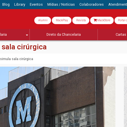
Blog
Library
Eventos
Mídias / Notícias
Colaboradores
Atendimen
Alumni
MackPlay
Revista
MackStore
Portal 
aria
Direto da Chancelaria
Cartas 
sala cirúrgica
imula sala cirúrgica