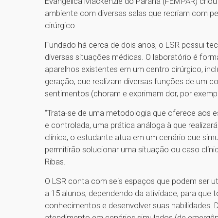
Evangélica Mackenzie do Paraná (FEMPAR) criou 
ambiente com diversas salas que recriam com pe
cirúrgico.
Fundado há cerca de dois anos, o LSR possui tec
diversas situações médicas. O laboratório é for
aparelhos existentes em um centro cirúrgico, inc
geração, que realizam diversas funções de um co
sentimentos (choram e exprimem dor, por exempl
“Trata-se de uma metodologia que oferece aos est
e controlada, uma prática análoga à que realizar
clínica, o estudante atua em um cenário que simu
permitirão solucionar uma situação ou caso clín
Ribas.
O LSR conta com seis espaços que podem ser uti
a 15 alunos, dependendo da atividade, para que t
conhecimentos e desenvolver suas habilidades. D
atendimento em cenários simulados (de emergênc