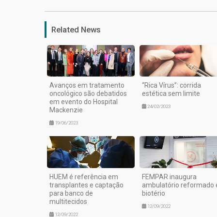
Related News
Avanços em tratamento
“Rica Vírus”: corrida
oncológico são debatidos
estética sem limite
em evento do Hospital
24/02/2023
Mackenzie
19/06/2023
HUEM é referência em
FEMPAR inaugura
transplantes e captação
ambulatório reformado 
para banco de
biotério
multitecidos
12/09/2022
12/09/2022