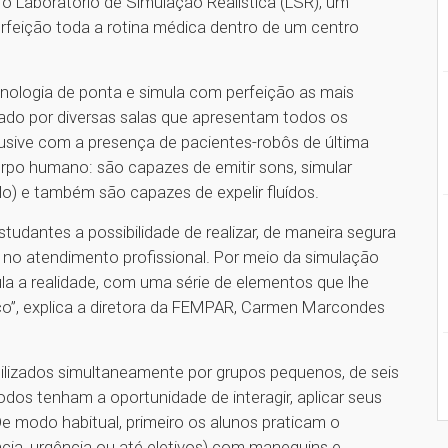
o Laboratório de Simulação Realística (LSR), um
rfeição toda a rotina médica dentro de um centro
nologia de ponta e simula com perfeição as mais
mado por diversas salas que apresentam todos os
lusive com a presença de pacientes-robôs de última
rpo humano: são capazes de emitir sons, simular
o) e também são capazes de expelir fluídos.
udantes a possibilidade de realizar, de maneira segura
á no atendimento profissional. Por meio da simulação
la a realidade, com uma série de elementos que lhe
ico”, explica a diretora da FEMPAR, Carmen Marcondes
lizados simultaneamente por grupos pequenos, de seis
odos tenham a oportunidade de interagir, aplicar seus
e modo habitual, primeiro os alunos praticam o
ia, urgência ou até eletivos) com manequins e