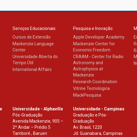
Serviços Educacionais:
Pesquisa e Inovação:
M
Cursos de Extensão
Apple Developer Academy
E
Mackenzie Language
Mackenzie Center for
R
Center
Economic Freedom
R
Universidade Aberta do
CRAAM - Center for Radio
M
Tempo Útil
Astronomy and
N
Astrophysics at
International Affairs
Mackenzie
Research Coordination
Vitrine Tecnologica
MackPesquisa
le
Universidade - Alphaville
Universidade - Campinas
Pós-Graduação
Graduação e Pós-
Avenida Mackenzie, 905 –
Graduação
2º Andar – Prédio 5
Av. Brasil, 1220
Tamboré , Barueri
Jd. Guanabara, Campinas