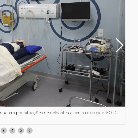
assarem por situações semelhantes a centro cirúrgico. FOTO:
Labo
Jon
3
4
5
6