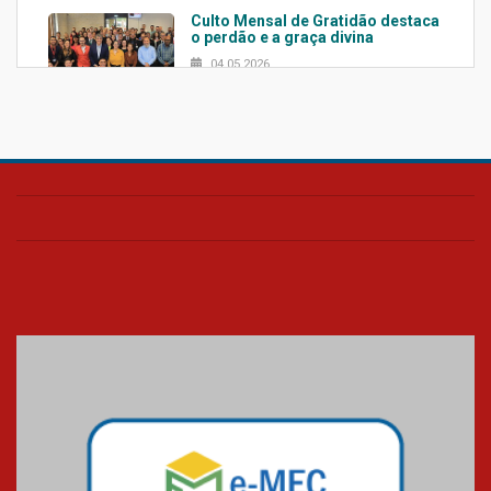
Culto Mensal de Gratidão destaca
o perdão e a graça divina
04.05.2026
Confira como foi o culto mensal
de março
26.03.2026
Cerimônia do Jaleco marca
entrada de novos alunos de
Medicina em Alphaville
09.03.2026
Mackenzie mobiliza campanha
solidária para apoiar famílias em
Minas Gerais