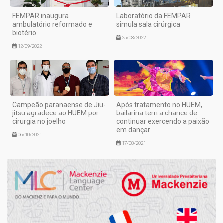
FEMPAR inaugura
Laboratório da FEMPAR
ambulatório reformado e
simula sala cirúrgica
biotério
25/08/2022
12/09/2022
Campeão paranaense de Jiu-
Após tratamento no HUEM,
jitsu agradece ao HUEM por
bailarina tem a chance de
cirurgia no joelho
continuar exercendo a paixão
em dançar
06/10/2021
17/08/2021