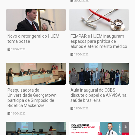
30/09/2024
Novo diretor geral do HUEM
FEMPAR e HUEM inauguram
toma posse
espaços para prática de
alunos e atendimento médico
02/02/2023
15/09/2022
Pesquisadora da
Aula inaugural do CCBS
Universidade Georgetown
discute o papel da ANVISA na
participa de Simpósio de
saúde brasileira
Bioética Mackenzie
01/09/2022
15/09/2022