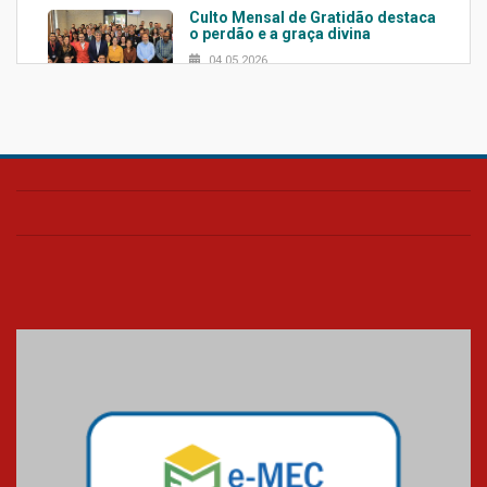
Culto Mensal de Gratidão destaca
o perdão e a graça divina
04.05.2026
Confira como foi o culto mensal
de março
26.03.2026
Cerimônia do Jaleco marca
entrada de novos alunos de
Medicina em Alphaville
09.03.2026
Mackenzie mobiliza campanha
solidária para apoiar famílias em
Minas Gerais