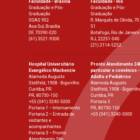
Faculdade - Brasília
Faculdade - Rio
Graduação e Pós-
Graduação e Pós-
Graduação
Graduação
SGAS 902
R. Marquês de Olinda, 70
Asa Sul, Brasília
51
DF
,
70390-020
Botafogo, Rio de Janeiro
(61) 3521-9300
RJ
,
22251-040
(21) 2114-5252
Hospital Universitário
Pronto Atendimento 24
Evangélico Mackenzie
particular e convênios -
Alameda Augusto
Adulto e Pediátrico
Stellfeld, 1908 - Bigorrilho
Alameda Augusto
Curitiba, PR
Stellfeld, 1908 - Bigorrilh
PR
,
80730-150
Curitiba, PR
+55 (041) 3240-5000
Portaria 3
Portaria 1 – Internamento
PR
,
80730-150
Portaria 2 – Entrada de
+55 (041) 3240-5000
visitantes e
acompanhantes
Portaria 3 – Pronto
Atendimento 24h