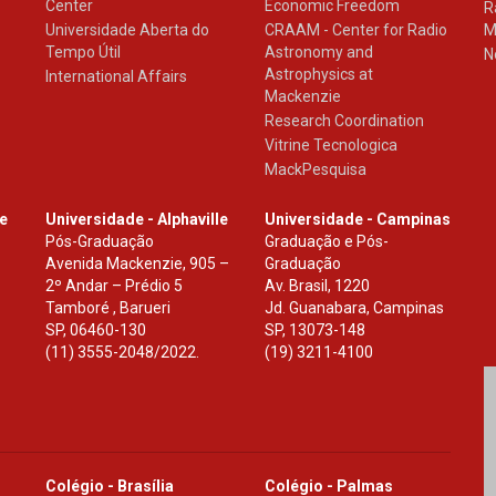
Center
Economic Freedom
R
Universidade Aberta do
CRAAM - Center for Radio
M
Tempo Útil
Astronomy and
N
Astrophysics at
International Affairs
Mackenzie
Research Coordination
Vitrine Tecnologica
MackPesquisa
le
Universidade - Alphaville
Universidade - Campinas
Pós-Graduação
Graduação e Pós-
Avenida Mackenzie, 905 –
Graduação
2º Andar – Prédio 5
Av. Brasil, 1220
Tamboré , Barueri
Jd. Guanabara, Campinas
SP
,
06460-130
SP
,
13073-148
(11) 3555-2048/2022.
(19) 3211-4100
Colégio - Brasília
Colégio - Palmas