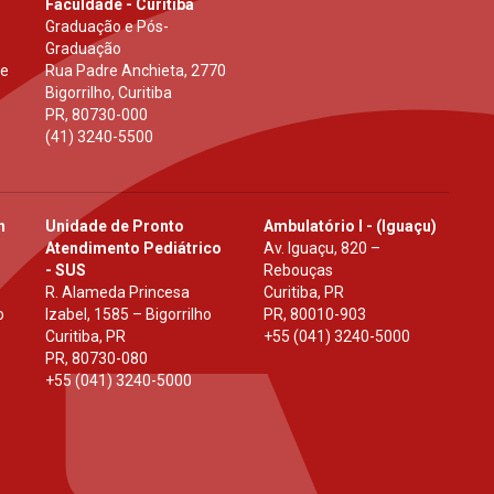
Faculdade - Curitiba
Graduação e Pós-
Graduação
 e
Rua Padre Anchieta, 2770
Bigorrilho, Curitiba
PR
,
80730-000
(41) 3240-5500
h
Unidade de Pronto
Ambulatório I - (Iguaçu)
Atendimento Pediátrico
Av. Iguaçu, 820 –
- SUS
Rebouças
R. Alameda Princesa
Curitiba, PR
o
Izabel, 1585 – Bigorrilho
PR
,
80010-903
Curitiba, PR
+55 (041) 3240-5000
PR
,
80730-080
+55 (041) 3240-5000