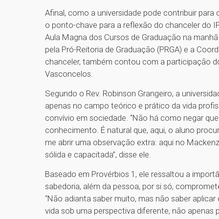
Afinal, como a universidade pode contribuir para
o ponto-chave para a reflexão do chanceler do I
Aula Magna dos Cursos de Graduação na manhã des
pela Pró-Reitoria de Graduação (PRGA) e a Coor
chanceler, também contou com a participação do r
Vasconcelos.
Segundo o Rev. Robinson Grangeiro, a universida
apenas no campo teórico e prático da vida profi
convívio em sociedade. “Não há como negar que 
conhecimento. É natural que, aqui, o aluno procure
me abrir uma observação extra: aqui no Macken
sólida e capacitada”, disse ele.
Baseado em Provérbios 1, ele ressaltou a importân
sabedoria, além da pessoa, por si só, compromete
“Não adianta saber muito, mas não saber aplicar 
vida sob uma perspectiva diferente, não apenas p