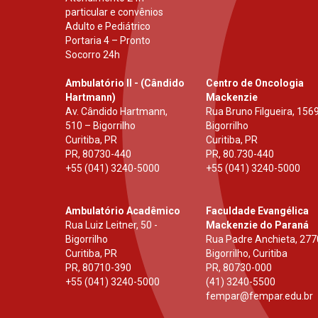
particular e convênios
Adulto e Pediátrico
Portaria 4 – Pronto
Socorro 24h
Ambulatório II - (Cândido
Centro de Oncologia
Hartmann)
Mackenzie
Av. Cândido Hartmann,
Rua Bruno Filgueira, 1569
510 – Bigorrilho
Bigorrilho
Curitiba, PR
Curitiba, PR
PR
,
80730-440
PR
,
80.730-440
+55 (041) 3240-5000
+55 (041) 3240-5000
Ambulatório Acadêmico
Faculdade Evangélica
Rua Luiz Leitner, 50 -
Mackenzie do Paraná
Bigorrilho
Rua Padre Anchieta, 277
Curitiba, PR
Bigorrilho, Curitiba
PR
,
80710-390
PR
,
80730-000
+55 (041) 3240-5000
(41) 3240-5500
fempar@fempar.edu.br