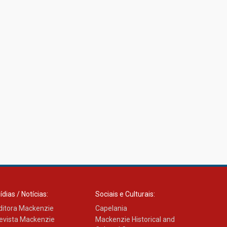
Confira como foi o culto
mensal de março
26.03.2026
Cerimônia do Jaleco marca
entrada de novos alunos de
Medicina em Alphaville
09.03.2026
Mackenzie mobiliza
campanha solidária para
apoiar famílias em Minas
Gerais
05.03.2026
ídias / Notícias:
Sociais e Culturais:
ditora Mackenzie
Capelania
Primeiro culto do ano
evista Mackenzie
Mackenzie Historical and
ressalta o agradecimento