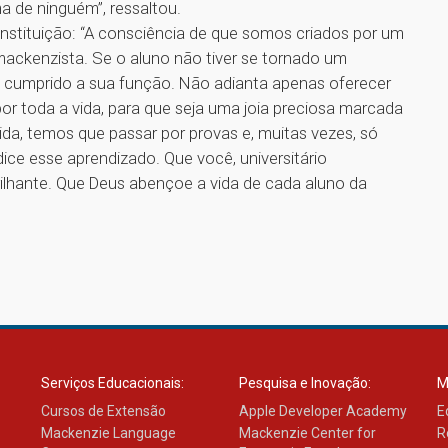
a de ninguém”, ressaltou.
 instituição: “A consciência de que somos criados por um
ackenzista. Se o aluno não tiver se tornado um
 cumprido a sua função. Não adianta apenas oferecer
 por toda a vida, para que seja uma joia preciosa marcada
da, temos que passar por provas e, muitas vezes, só
ce esse aprendizado. Que você, universitário
rilhante. Que Deus abençoe a vida de cada aluno da
1
Serviços Educacionais:
Pesquisa e Inovação:
M
Cursos de Extensão
Apple Developer Academy
E
Mackenzie Language
Mackenzie Center for
R