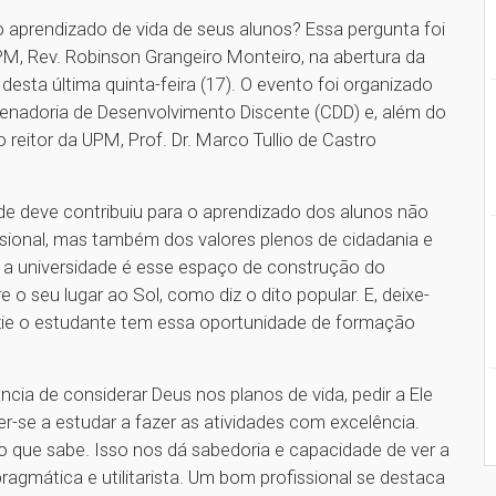
 o aprendizado de vida de seus alunos? Essa pergunta foi
PM, Rev. Robinson Grangeiro Monteiro, na abertura da
ta última quinta-feira (17). O evento foi organizado
denadoria de Desenvolvimento Discente (CDD) e, além do
eitor da UPM, Prof. Dr. Marco Tullio de Castro
de deve contribuiu para o aprendizado dos alunos não
ssional, mas também dos valores plenos de cidadania e
a universidade é esse espaço de construção do
 o seu lugar ao Sol, como diz o dito popular. E, deixe-
zie o estudante tem essa oportunidade de formação
cia de considerar Deus nos planos de vida, pedir a Ele
r-se a estudar a fazer as atividades com excelência.
o que sabe. Isso nos dá sabedoria e capacidade de ver a
ragmática e utilitarista. Um bom profissional se destaca