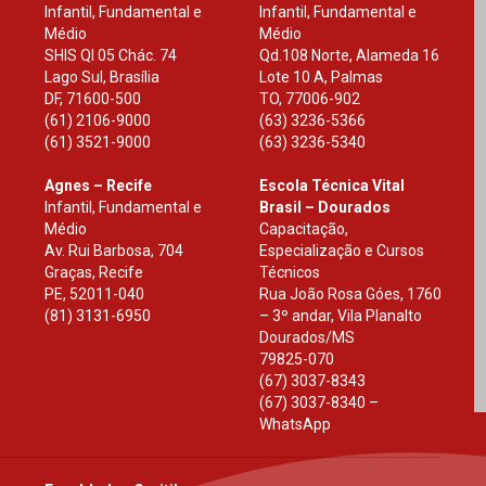
Infantil, Fundamental e
Infantil, Fundamental e
Médio
Médio
SHIS Ql 05 Chác. 74
Qd.108 Norte, Alameda 16
Lago Sul, Brasília
Lote 10 A, Palmas
DF
,
71600-500
TO
,
77006-902
(61) 2106-9000
(63) 3236-5366
(61) 3521-9000
(63) 3236-5340
Agnes – Recife
Escola Técnica Vital
Infantil, Fundamental e
Brasil – Dourados
Médio
Capacitação,
Av. Rui Barbosa, 704
Especialização e Cursos
Graças, Recife
Técnicos
PE
,
52011-040
Rua João Rosa Góes, 1760
(81) 3131-6950
– 3º andar, Vila Planalto
Dourados
/
MS
79825-070
(67) 3037-8343
(67) 3037-8340 –
WhatsApp