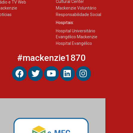
Cultural Center
ádio e TV Web
27.02.2026
ackenzie
Mackenzie Voluntário
otícias
Responsabilidade Social
Hospitais:
Mackenzie recepciona
Hospital Universitário
calouros do primeiro
semestre de 2026
Evangélico Mackenzie
Hospital Evangélico
06.02.2026
#mackenzie1870