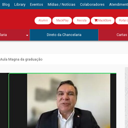
Blog
Library
Eventos
Mídias / Notícias
Colaboradores
Atendimen
Alumni
MackPlay
Revista
MackStore
Portal 
aria
Direto da Chancelaria
Cartas 
Aula Magna da graduação