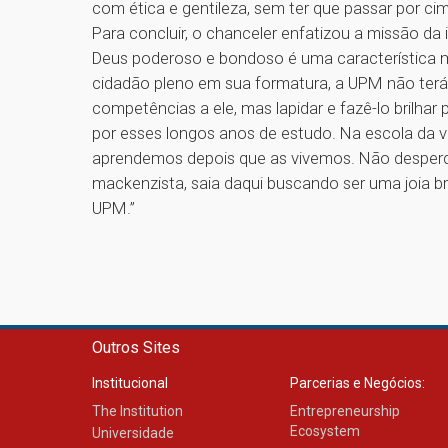
com ética e gentileza, sem ter que passar por cim
Para concluir, o chanceler enfatizou a missão da
Deus poderoso e bondoso é uma característica m
cidadão pleno em sua formatura, a UPM não terá
competências a ele, mas lapidar e fazê-lo brilhar
por esses longos anos de estudo. Na escola da vi
aprendemos depois que as vivemos. Não desperdi
mackenzista, saia daqui buscando ser uma joia b
UPM.”
Outros Sites
Institucional
Parcerias e Negócios:
The Institution
Entrepreneurship
Ecosystem
Universidade