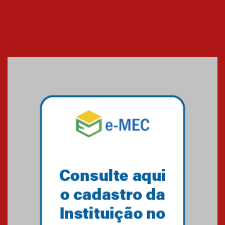
04.08.2026
XIII Fórum de Aprendizagem
Transformadora reúne
docentes para debater
inovação e desafios da
educação superior
04.08.2026
Professora do Mackenzie é
finalista do Prêmio Jabuti com
obra sobre ética e arquitetura
contemporânea
04.08.2026
Semana Internacional
Mackenzie promove parcerias
internacionais
03.08.2026