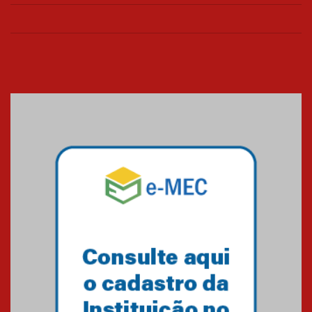
Seminário discute desafios
das novas tecnologias em
sistemas solares residenciais
04.08.2026
Mackenzie recepciona os
calouros do segundo semestre
de 2026
04.08.2026
Como o Colégio Mackenzie
Brasília prepara seus
estudantes para o PAS antes
mesmo do Ensino Médio
04.08.2026
Como os pais podem investir
na educação dos filhos além da
escola