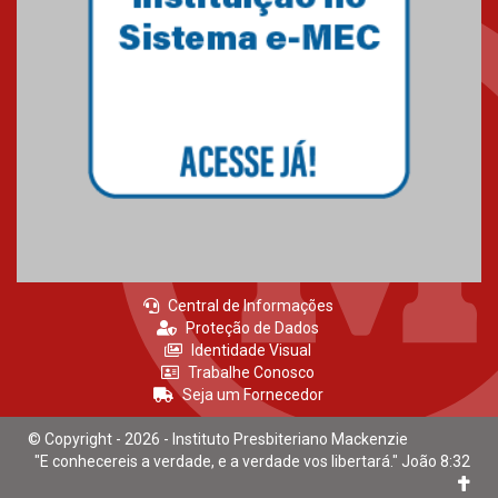
04.08.2026
XIII Fórum de Aprendizagem
Transformadora reúne
docentes para debater
inovação e desafios da
educação superior
04.08.2026
Central de Informações
Proteção de Dados
Identidade Visual
Trabalhe Conosco
Seja um Fornecedor
© Copyright - 2026 - Instituto Presbiteriano Mackenzie
"E conhecereis a verdade, e a verdade vos libertará." João 8:32