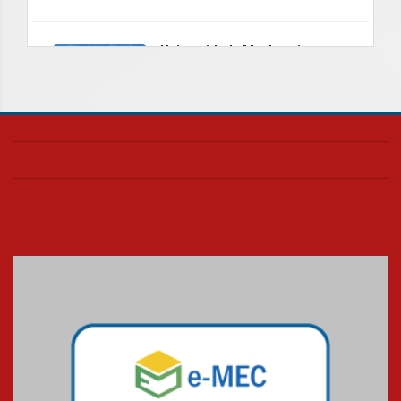
Universidade Mackenzie
realizará nova edição da Feira
EducationUSA
05.08.2026
Seminário discute desafios
das novas tecnologias em
sistemas solares residenciais
04.08.2026
Mackenzie recepciona os
calouros do segundo semestre
de 2026
04.08.2026
Como o Colégio Mackenzie
Brasília prepara seus