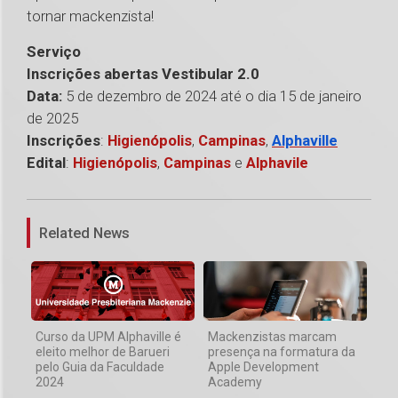
tornar mackenzista!
Serviço
Inscrições abertas Vestibular 2.0
Data:
5 de dezembro de 2024 até o dia 15 de janeiro
de 2025
Inscrições
:
Higienópolis
,
Campinas
,
Alphaville
Edital
:
Higienópolis
,
Campinas
e
Alphavile
1
Related News
Curso da UPM Alphaville é
Mackenzistas marcam
eleito melhor de Barueri
presença na formatura da
pelo Guia da Faculdade
Apple Development
2024
Academy