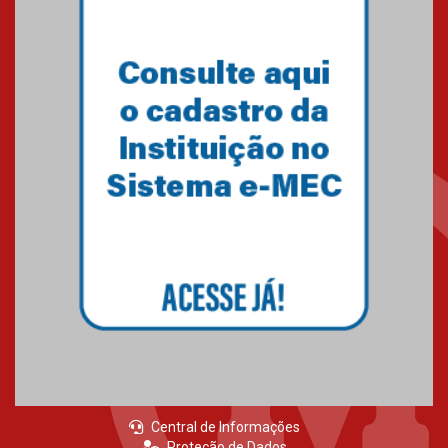
estudantes para o PAS antes
mesmo do Ensino Médio
04.08.2026
Como os pais podem investir
na educação dos filhos além da
escola
04.08.2026
XIII Fórum de Aprendizagem
Transformadora reúne
docentes para debater
inovação e desafios da
educação superior
04.08.2026
Central de Informações
Proteção de Dados