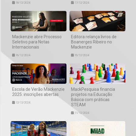
18/12/2024
17/12/2024
Mackenzie abre Processo
Editora relança livros de
Seletivo para Notas
Boanerges Ribeiro no
Internacionais
Mackenzie
16/12/2024
16/12/2024
Escola de Verão Mackenzie
MackPesquisa financia
2025: inscrições abertas
projetos na Educação
Básica com práticas
12/12/2024
STEAM
11/12/2024