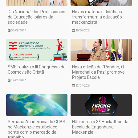
Dia Nacional dos Profissionais
Novos materiais didáticos
da Educação: pilares da
transformam a educação
sociedade
mackenzista
06/08/2024
19/06/2024
SME realiza o III Congresso de
Nova edição de “Rondon, O
Cosmovisão Cristã
Marechal da Paz” promove
Projeto Escola
19/06/2024
23/04/2024
Semana Acadêmica do CCBS
Não perca o 3º Hackathon da
no Mackenzie estabelece
Escola de Engenharia
ponte com o mercado de
Mackenzie
trabalho