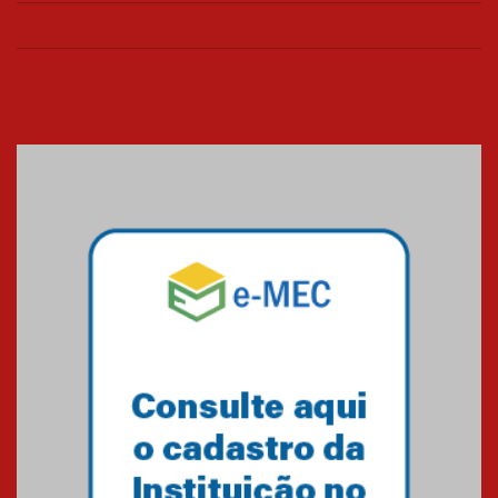
26.03.2026
Cerimônia do Jaleco marca
entrada de novos alunos de
Medicina em Alphaville
09.03.2026
Mackenzie mobiliza campanha
solidária para apoiar famílias em
Minas Gerais
05.03.2026
Primeiro culto do ano ressalta o
agradecimento
27.02.2026