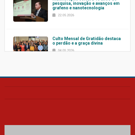
pesquisa, inovação e avanços em
grafeno e nanotecnologia
22.05.2026
Culto Mensal de Gratidão destaca
o perdão e a graça divina
04.05.2026
Confira como foi o culto mensal
de março
26.03.2026
Cerimônia do Jaleco marca
entrada de novos alunos de
Medicina em Alphaville
09.03.2026