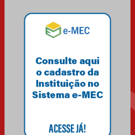
Mackenzie mobiliza campanha
solidária para apoiar famílias em
Minas Gerais
05.03.2026
Primeiro culto do ano ressalta o
agradecimento
27.02.2026
Mackenzie recepciona calouros
do primeiro semestre de 2026
06.02.2026