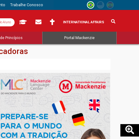
nto
Trabalhe Conosco
INTERNATIONAL AFFAIRS
do Aluno
de Princípios
Portal Mackenzie
ucadoras