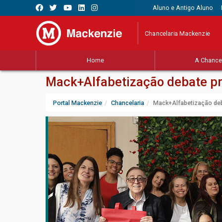
Aluno e Antigo Aluno
Chancelaria Mackenzie
Home
A Chancel
Mack+Alfabetização debate p
Portal Mackenzie
Chancelaria
Mack+Alfabetização deb