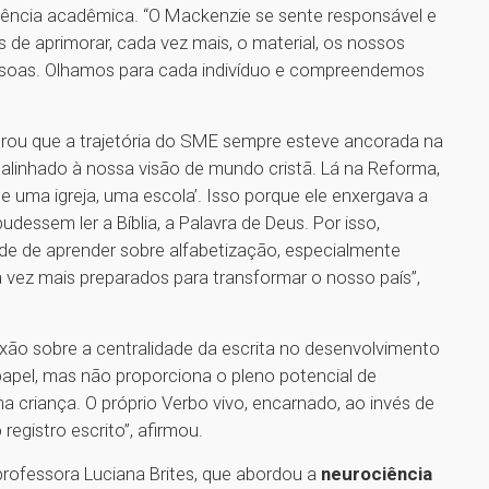
lência acadêmica. “O Mackenzie se sente responsável e
s de aprimorar, cada vez mais, o material, os nossos
pessoas. Olhamos para cada indivíduo e compreendemos
brou que a trajetória do SME sempre esteve ancorada na
alinhado à nossa visão de mundo cristã. Lá na Reforma,
 de uma igreja, uma escola’. Isso porque ele enxergava a
dessem ler a Bíblia, a Palavra de Deus. Por isso,
de de aprender sobre alfabetização, especialmente
 vez mais preparados para transformar o nosso país”,
xão sobre a centralidade da escrita no desenvolvimento
apel, mas não proporciona o pleno potencial de
a criança. O próprio Verbo vivo, encarnado, ao invés de
o registro escrito”, afirmou.
rofessora Luciana Brites, que abordou a
neurociência