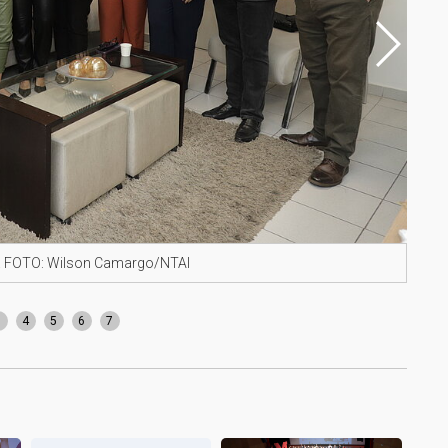
s. FOTO: Wilson Camargo/NTAI
Márc
peda
3
4
5
6
7