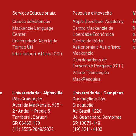
Serviços Educacionais:
Pesquisa e Inovação:
M
Cursos de Extensão
Apple Developer Academy
E
Mackenzie Language
Centro Mackenzie de
R
Center
Liberdade Econômica
R
Universidade Aberta do
Centro de Rádio
M
Tempo Útil
Astronomia e Astrofísica
N
Mackenzie
International Affairs (COI)
Coordenadoria de
Fomento à Pesquisa (CFP)
Vitrine Tecnologica
MackPesquisa
le
Universidade - Alphaville
Universidade - Campinas
Pós-Graduação
Graduação e Pós-
Avenida Mackenzie, 905 –
Graduação
2º Andar – Prédio 5
Av. Brasil, 1220
Tamboré , Barueri
Jd. Guanabara, Campinas
SP
,
06460-130
SP
,
13073-148
(11) 3555-2048/2022.
(19) 3211-4100