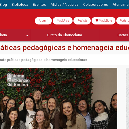
Blog
Biblioteca
Eventos
Mídias / Notícias
Colaboradores
Atendime
Alumni
MackPlay
Revista
MackStore
Portal 
aria
Direto da Chancelaria
Cartas 
ráticas pedagógicas e homenageia ed
ate práticas pedagógicas e homenageia educadoras