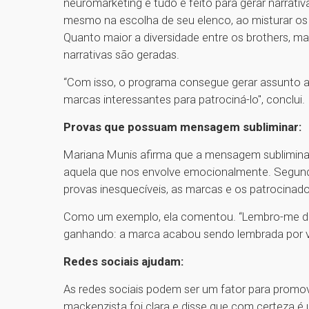
neuromarketing e tudo é feito para gerar narrativa
mesmo na escolha de seu elenco, ao misturar os
Quanto maior a diversidade entre os brothers, ma
narrativas são geradas.
“Com isso, o programa consegue gerar assunto a
marcas interessantes para patrociná-lo", conclui.
Provas que possuam mensagem subliminar:
Mariana Munis afirma que a mensagem sublimina
aquela que nos envolve emocionalmente. Segundo
provas inesquecíveis, as marcas e os patrocinad
Como um exemplo, ela comentou. “Lembro-me da
ganhando: a marca acabou sendo lembrada por vár
Redes sociais ajudam:
As redes sociais podem ser um fator para promov
mackenzista foi clara e disse que com certeza é