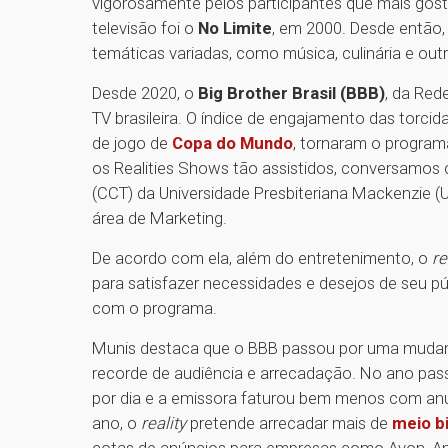
vigorosamente pelos participantes que mais gosta
televisão foi o
No Limite
, em 2000. Desde então
temáticas variadas, como música, culinária e out
Desde 2020, o
Big Brother Brasil (BBB)
, da Red
TV brasileira. O índice de engajamento das torcida
de jogo de
Copa do Mundo
, tornaram o progra
os Realities Shows tão assistidos, conversamos 
(CCT) da Universidade Presbiteriana Mackenzie 
área de Marketing.
De acordo com ela, além do entretenimento, o
re
para satisfazer necessidades e desejos de seu pú
com o programa.
Munis destaca que o BBB passou por uma mudan
recorde de audiência e arrecadação. No ano pass
por dia e a emissora faturou bem menos com anun
ano, o
reality
pretende arrecadar mais de
meio b
cotas de anúncios para empresas como Avon, Am