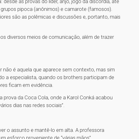
: desde as provas do líder, anjo, jogo da discórdia, até
 grupos pipoca (anônimos) e camarote (famosos).
iores são as polêmicas e discussões e, portanto, mais
os diversos meios de comunicação, além de trazer
r não é aquela que aparece sem contexto, mas sim
 a especialista, quando os brothers participam de
ores ficam em evidência.
 prova da Coca Cola, onde a Karol Conká acabou
ios dias nas redes sociais”.
er o assunto e mantê-lo em alta. A professora
 um esforço proveniente de “várias mãos”.