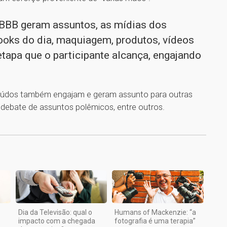
BBB geram assuntos, as mídias dos
ooks do dia, maquiagem, produtos, vídeos
tapa que o participante alcança, engajando
teúdos também engajam e geram assunto para outras
a, debate de assuntos polêmicos, entre outros.
1
Dia da Televisão: qual o
Humans of Mackenzie: “a
impacto com a chegada
fotografia é uma terapia”