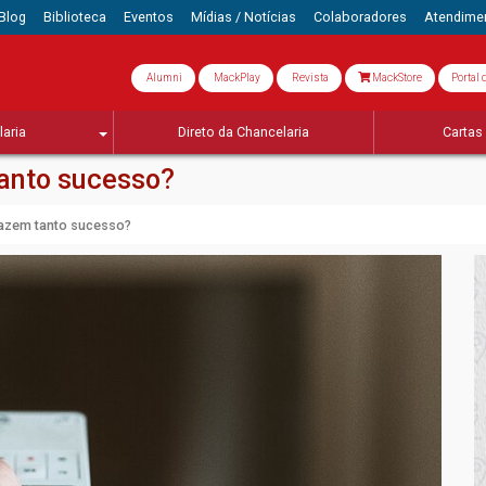
Blog
Biblioteca
Eventos
Mídias / Notícias
Colaboradores
Atendime
Alumni
MackPlay
Revista
MackStore
Portal 
aria
Direto da Chancelaria
Cartas 
tanto sucesso?
 fazem tanto sucesso?