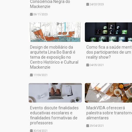
Consciência Negra do
24/02/2023
Mackenzie
08/11/2023
Design de mobiliário da
Como fica a saúde ment
arquiteta Lina Bo Bardi é
dos participantes de um
tema de exposição no
reality show?
Centro Histórico e Cultural
04/05/2021
Mackenzie
17/09/2021
Evento discute finalidades
MackVIDA oferecerá
educativas escolares e
palestra sobre transtorn
finalidades formativas de
alimentares
professores
29/04/2021
30/04/2021