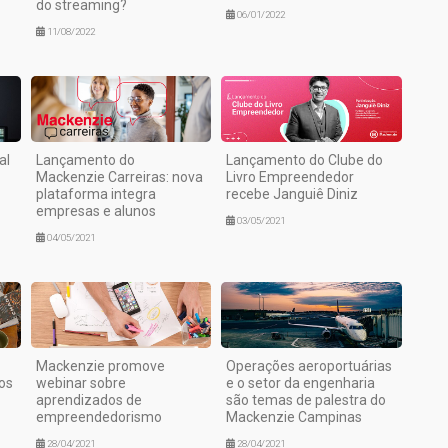
do streaming?
06/01/2022
11/08/2022
al
Lançamento do
Lançamento do Clube do
Mackenzie Carreiras: nova
Livro Empreendedor
plataforma integra
recebe Janguiê Diniz
empresas e alunos
03/05/2021
04/05/2021
Mackenzie promove
Operações aeroportuárias
os
webinar sobre
e o setor da engenharia
aprendizados de
são temas de palestra do
empreendedorismo
Mackenzie Campinas
28/04/2021
28/04/2021