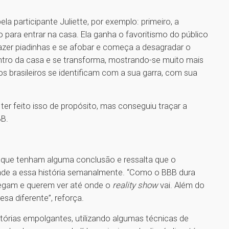
a participante Juliette, por exemplo: primeiro, a
para entrar na casa. Ela ganha o favoritismo do público
azer piadinhas e se afobar e começa a desagradar o
ntro da casa e se transforma, mostrando-se muito mais
os brasileiros se identificam com a sua garra, com sua
er feito isso de propósito, mas conseguiu traçar a
BB.
s que tenham alguma conclusão e ressalta que o
ade a essa história semanalmente. “Como o BBB dura
egam e querem ver até onde o
reality show
vai. Além do
esa diferente”, reforça.
stórias empolgantes, utilizando algumas técnicas de