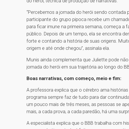
do herói, técnica de produção de narrativas.
“Percebemos a jornada do herói sendo contada pel
participante do grupo pipoca recebe um chamado 
para ficar imune na primeira semana, começa a f
público. Depois de um tempo, ela se encontra de
forte e contando a história de suas origens. Muit
origem e até onde chegou”, assinala ela.
Munis ainda complementa que Juliette pode não t
jornada do herói em sua trajetória ao longo do B
Boas narrativas, com começo, meio e fim:
A professora explica que o cérebro ama história
programa sempre faz de tudo para dar continuid
um pouco mais de três meses, as pessoas se ap
mais, a cada prova, a cada paredão, há uma surpr
A especialista explica que o BBB trabalha com hi