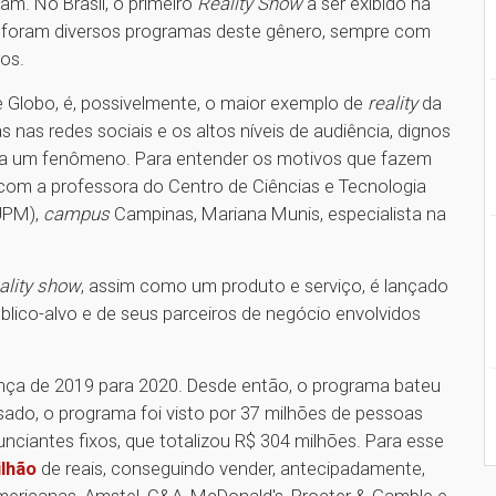
m. No Brasil, o primeiro
Reality Show
a ser exibido na
, foram diversos programas deste gênero, sempre com
ros.
e Globo, é, possivelmente, o maior exemplo de
reality
da
s nas redes sociais e os altos níveis de audiência, dignos
ma um fenômeno. Para entender os motivos que fazem
com a professora do Centro de Ciências e Tecnologia
(UPM),
campus
Campinas, Mariana Munis, especialista na
ality show
, assim como um produto e serviço, é lançado
blico-alvo e de seus parceiros de negócio envolvidos
ça de 2019 para 2020. Desde então, o programa bateu
ado, o programa foi visto por 37 milhões de pessoas
ciantes fixos, que totalizou R$ 304 milhões. Para esse
ilhão
de reais, conseguindo vender, antecipadamente,
ericanas, Amstel, C&A, McDonald's, Procter & Gamble e