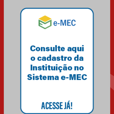
Mackenzie mobiliza campanha
solidária para apoiar famílias em
Minas Gerais
05.03.2026
Primeiro culto do ano ressalta o
agradecimento
27.02.2026
Mackenzie recepciona calouros
do primeiro semestre de 2026
06.02.2026