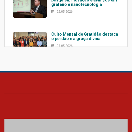
grafeno e nanotecnologia
22.05.2026
Culto Mensal de Gratidão destaca
o perdão e a graça divina
04.05.2026
Confira como foi o culto mensal
de março
26.03.2026
Cerimônia do Jaleco marca
entrada de novos alunos de
Medicina em Alphaville
09.03.2026