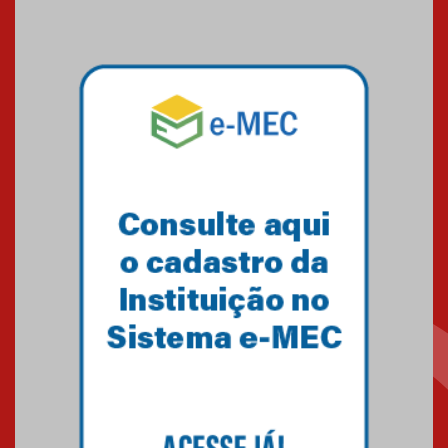
09.03.2026
Mackenzie mobiliza campanha
solidária para apoiar famílias em
Minas Gerais
05.03.2026
Primeiro culto do ano ressalta o
agradecimento
27.02.2026
Mackenzie recepciona calouros
do primeiro semestre de 2026
06.02.2026