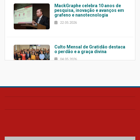
MackGraphe celebra 10 anos de
pesquisa, inovação e avanços em
grafeno e nanotecnologia
22.05.2026
Culto Mensal de Gratidão destaca
o perdão e a graça divina
04.05.2026
Confira como foi o culto mensal
de março
26.03.2026
Cerimônia do Jaleco marca
entrada de novos alunos de
Medicina em Alphaville