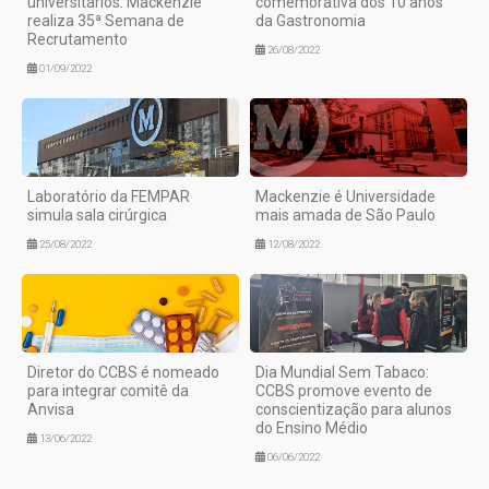
universitários: Mackenzie
comemorativa dos 10 anos
realiza 35ª Semana de
da Gastronomia
Recrutamento
26/08/2022
01/09/2022
Laboratório da FEMPAR
Mackenzie é Universidade
simula sala cirúrgica
mais amada de São Paulo
25/08/2022
12/08/2022
Diretor do CCBS é nomeado
Dia Mundial Sem Tabaco:
para integrar comitê da
CCBS promove evento de
Anvisa
conscientização para alunos
do Ensino Médio
13/06/2022
06/06/2022